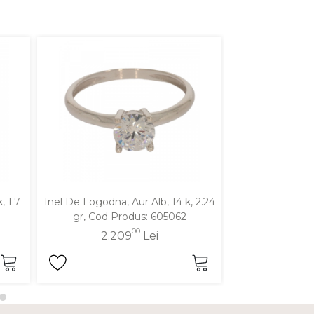
, 1.7
Inel De Logodna, Aur Alb, 14 k, 2.24
Inel De Logodna,
gr, Cod Produs: 605062
gr, Cod P
00
2.209
Lei
1.3