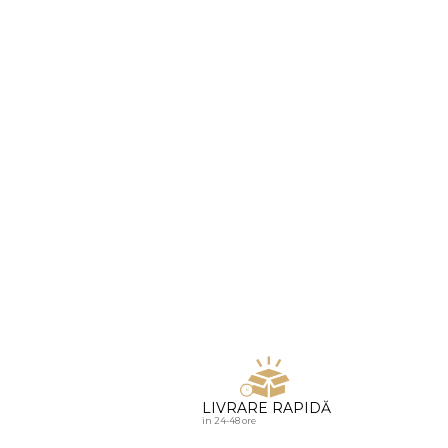
u diamante
LIVRARE RAPIDĂ
in 24-48 ore