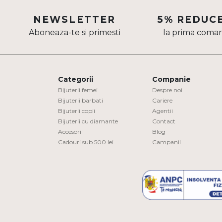
Aur mixt
NEWSLETTER
5% REDUC
Aboneaza-te si primesti
la prima coma
CARATAJ
14K
18K
Categorii
Companie
22K
Bijuterii femei
Despre noi
Bijuterii barbati
Cariere
Bijuterii copii
Agentii
PIATRA
Bijuterii cu diamante
Contact
Accesorii
Blog
Fara pietre
Cadouri sub 500 lei
Campanii
Cu pietre
Diamante