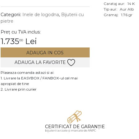
Carataj aur:
14 K
Vezi toate bijuteriile c
Tip aur:
Aur Alb
RA
Categorii:
Inele de logodna
,
Bijuterii cu
Gramaj:
1.76 gr
pietre
pietre
Preț cu TVA inclus:
mante
1.735
Lei
00
ADAUGA IN COS
ADAUGA LA FAVORITE
Plaseaza comanda astazi si ai:
1. Livrare la EASYBOX / FANBOX-ul cel mai
apropiat de tine
2. Livrare prin curier
CERTIFICAT DE GARANȚIE
bijuterii avizate și marcate de ANPC