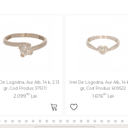
 De Logodna, Aur Alb, 14 k, 2.13
Inel De Logodna, Aur Alb, 14 k
gr, Cod Produs: 575111
gr, Cod Produs: 609522
99
00
2.099
Lei
1.676
Lei