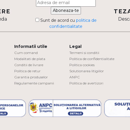
Aboneaza-te
ERE
TEZ
nda
Desca
Sunt de acord cu
politica de
confidentialitate
Informatii utile
Legal
Cum comand
Termeni si conditii
Modalitati de plata
Politica de confidentialitate
Conditii de livrare
Politica cookies
Politica de retur
Solutionarea litigiilor
Garantia produselor
ANPC
Regulamente campanii
Politica de avertizori