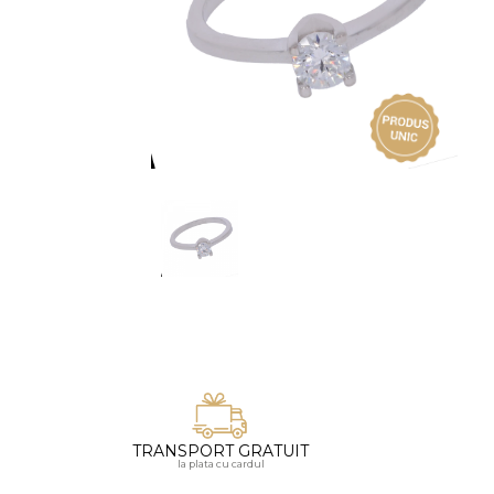
Vezi toate bijuteriile pentru femei
Inele
PIAT
Bratari
Cu 
Coliere
Dia
Lanturi
Pandantive
Accesorii
BIJUTERII COPII
Vezi toate
Inele
Cercei
Bratari
Coliere
TRANSPORT GRATUIT
Lanturi
la plata cu cardul
Pandantive