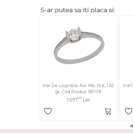
S-ar putea sa iti placa si:
DIAMANTE
Vezi toate
Inele
Cercei
Bratari
Coliere
Lanturi
Pandantive
Accesorii
Inel De Logodna, Aur Alb, 14 k, 1.62
Inel
gr, Cod Produs: 581119
TIP METAL
00
1.597
Lei
Aur galben
Aur alb
Aur roz