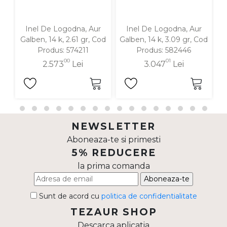
Inel De Logodna, Aur
Inel De Logodna, Aur
Galben, 14 k, 2.61 gr, Cod
Galben, 14 k, 3.09 gr, Cod
G
Produs: 574211
Produs: 582446
00
01
2.573
Lei
3.047
Lei
NEWSLETTER
Aboneaza-te si primesti
5% REDUCERE
la prima comanda
Aboneaza-te
Sunt de acord cu
politica de confidentialitate
TEZAUR SHOP
Descarca aplicatia