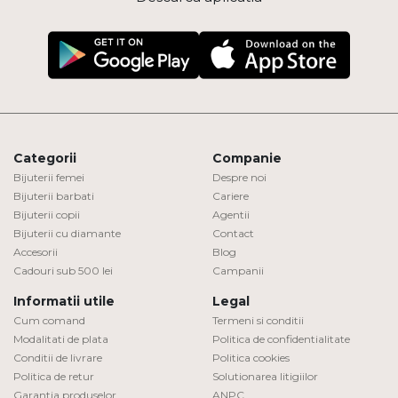
Categorii
Companie
Bijuterii femei
Despre noi
Bijuterii barbati
Cariere
Bijuterii copii
Agentii
Bijuterii cu diamante
Contact
Accesorii
Blog
Cadouri sub 500 lei
Campanii
Informatii utile
Legal
Cum comand
Termeni si conditii
Modalitati de plata
Politica de confidentialitate
Conditii de livrare
Politica cookies
Politica de retur
Solutionarea litigiilor
Garantia produselor
ANPC