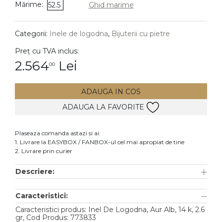
Mărime:
52.5
Ghid marime
DIAMANTE
Vezi toate
Categorii:
Inele de logodna
,
Bijuterii cu pietre
Inele
Preț cu TVA inclus:
Cercei
2.564
Lei
00
Bratari
ADAUGA IN COS
Coliere
ADAUGA LA FAVORITE
Lanturi
Pandantive
Plaseaza comanda astazi si ai:
Accesorii
1. Livrare la EASYBOX / FANBOX-ul cel mai apropiat de tine
2. Livrare prin curier
TIP METAL
Descriere:
Aur galben
Caracteristici:
Aur alb
Caracteristici produs: Inel De Logodna, Aur Alb, 14 k, 2.6
Aur roz
gr, Cod Produs: 773833