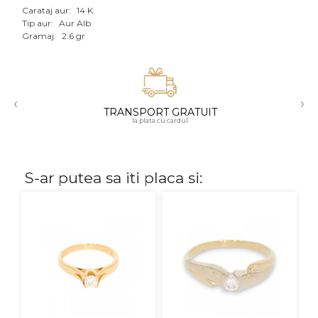
Carataj aur:
14 K
Aur mixt
Tip aur:
Aur Alb
Gramaj:
2.6 gr
CARATAJ
14K
‹
›
18K
TRANSPORT GRATUIT
la plata cu cardul
22K
PIATRA
S-ar putea sa iti placa si:
Fara pietre
Cu pietre
Diamante