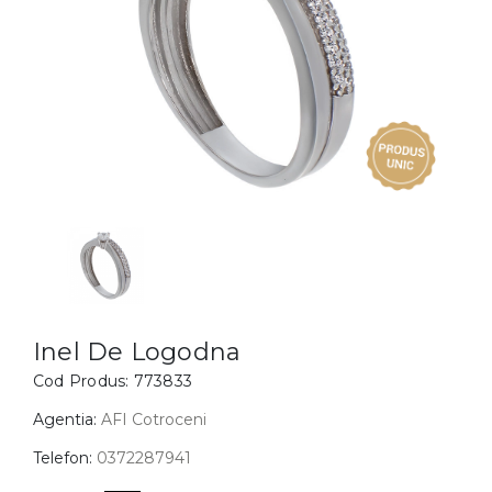
Inele
PIAT
Bratari
Cu 
Coliere
Dia
Lanturi
Pandantive
Accesorii
BIJUTERII COPII
Vezi toate
Inele
Cercei
Inel De Logodna
Cod Produs:
773833
Bratari
Coliere
Agentia:
AFI Cotroceni
Lanturi
Telefon:
0372287941
Pandantive