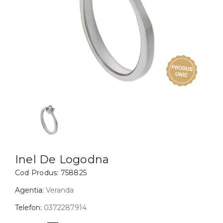
Inele
PIAT
Bratari
Cu 
Coliere
Dia
Lanturi
Pandantive
Accesorii
BIJUTERII COPII
Vezi toate
Inele
Cercei
Inel De Logodna
Cod Produs:
758825
Bratari
Coliere
Agentia:
Veranda
Lanturi
Telefon:
0372287914
Pandantive