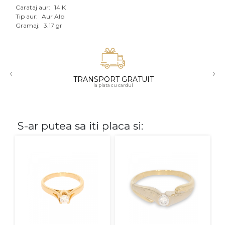
Carataj aur:
14 K
Aur mixt
Tip aur:
Aur Alb
Gramaj:
3.17 gr
CARATAJ
14K
‹
›
18K
TRANSPORT GRATUIT
la plata cu cardul
22K
PIATRA
S-ar putea sa iti placa si:
Fara pietre
Cu pietre
Diamante