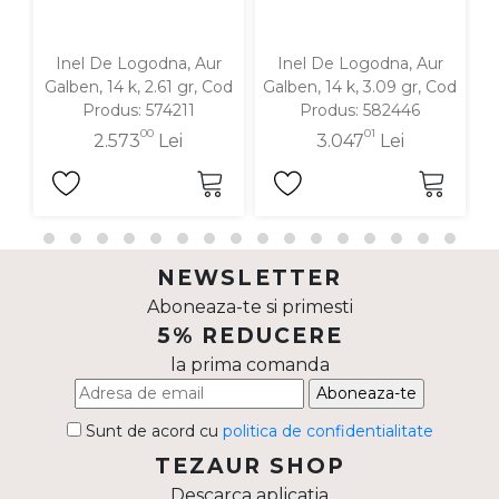
Inel De Logodna, Aur
Inel De Logodna, Aur
Galben, 14 k, 2.61 gr, Cod
Galben, 14 k, 3.09 gr, Cod
G
Produs: 574211
Produs: 582446
00
01
2.573
Lei
3.047
Lei
NEWSLETTER
Aboneaza-te si primesti
5% REDUCERE
la prima comanda
Aboneaza-te
Sunt de acord cu
politica de confidentialitate
TEZAUR SHOP
Descarca aplicatia