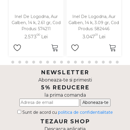
Inel De Logodna, Aur
Inel De Logodna, Aur
Galben, 14 k, 2.61 gr, Cod
Galben, 14 k, 3.09 gr, Cod
G
Produs: 574211
Produs: 582446
00
01
2.573
Lei
3.047
Lei
NEWSLETTER
Aboneaza-te si primesti
5% REDUCERE
la prima comanda
Aboneaza-te
Sunt de acord cu
politica de confidentialitate
TEZAUR SHOP
Descarca aplicatia