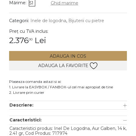
Mărime:
51
Ghid marime
DIAMANTE
Vezi toate
Categorii:
Inele de logodna
,
Bijuterii cu pietre
Inele
Preț cu TVA inclus:
Cercei
2.376
Lei
00
Bratari
ADAUGA IN COS
Coliere
ADAUGA LA FAVORITE
Lanturi
Pandantive
Plaseaza comanda astazi si ai:
Accesorii
1. Livrare la EASYBOX / FANBOX-ul cel mai apropiat de tine
2. Livrare prin curier
TIP METAL
Descriere:
Aur galben
Caracteristici:
Aur alb
Caracteristici produs: Inel De Logodna, Aur Galben, 14 k,
Aur roz
2.41 gr, Cod Produs: 717974