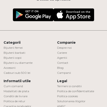
Categorii
Companie
Bijuterii femei
Despre noi
Bijuterii barbati
Cariere
Bijuterii copii
Agentii
Bijuterii cu diamante
Contact
Accesorii
Blog
Cadouri sub 500 lei
Campanii
Informatii utile
Legal
Cum comand
Termeni si conditii
Modalitati de plata
Politica de confidentialitate
Conditii de livrare
Politica cookies
Politica de retur
Solutionarea litigiilor
Garantia produselor
ANPC