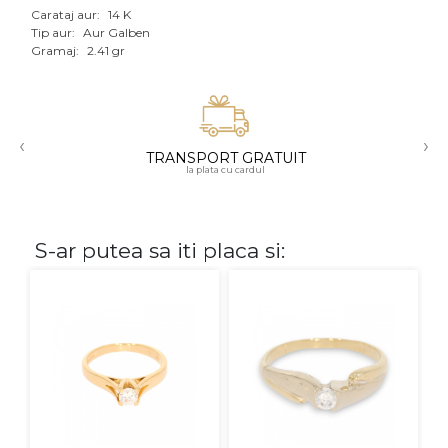
Carataj aur:
14 K
Aur mixt
Tip aur:
Aur Galben
Gramaj:
2.41 gr
CARATAJ
14K
‹
›
18K
TRANSPORT GRATUIT
la plata cu cardul
22K
PIATRA
S-ar putea sa iti placa si:
Fara pietre
Cu pietre
Diamante