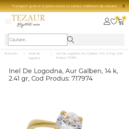
X
Transport gratuit la plata online cu cardul, indiferent de valoare.
BIJUTERII
0
0
Vezi toate bijuteriile
Vezi 
BIJUTERII FEMEI
Vezi toate
TIP 
Tezaurshop.ro
Inele de
Inel De Logodna, Aur Galben, 14 k, 2.41 gr, Cod
Inele
Aur
Produs: 717974
logodna
Cercei
Aur
Inel De Logodna, Aur Galben, 14 k,
Bratari
Aur
2.41 gr, Cod Produs: 717974
Coliere
Aur
Lanturi
CAR
Pandantive
14K
Accesorii
18K
BIJUTERII BARBATI
Vezi toate
22K