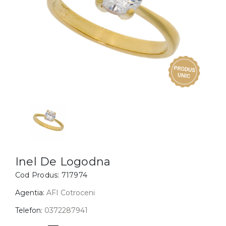
Inele
PIAT
Bratari
Cu 
Coliere
Dia
Lanturi
Pandantive
Accesorii
BIJUTERII COPII
Vezi toate
Inele
Cercei
Inel De Logodna
Cod Produs:
717974
Bratari
Coliere
Agentia:
AFI Cotroceni
Lanturi
Telefon:
0372287941
Pandantive