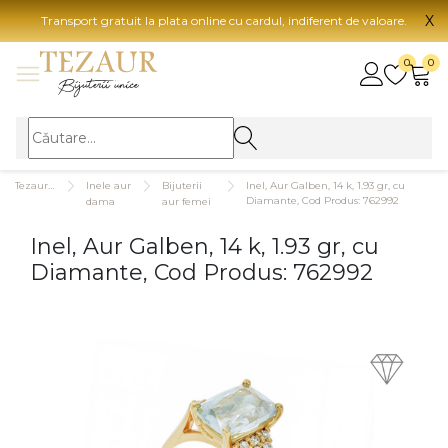
X
Transport gratuit la plata online cu cardul, indiferent de valoare.
BIJUTERII
0
0
Vezi toate bijuteriile
Vezi 
BIJUTERII FEMEI
Vezi toate
TIP 
Tezaurshop.ro
Inele aur
Bijuterii
Inel, Aur Galben, 14 k, 1.93 gr, cu
Inele
Aur
Diamante, Cod Produs: 762992
dama
aur femei
Cercei
Aur
Inel, Aur Galben, 14 k, 1.93 gr, cu
Bratari
Aur
Diamante, Cod Produs: 762992
Coliere
Aur
Lanturi
CAR
Pandantive
14K
Accesorii
18K
BIJUTERII BARBATI
Vezi toate
22K