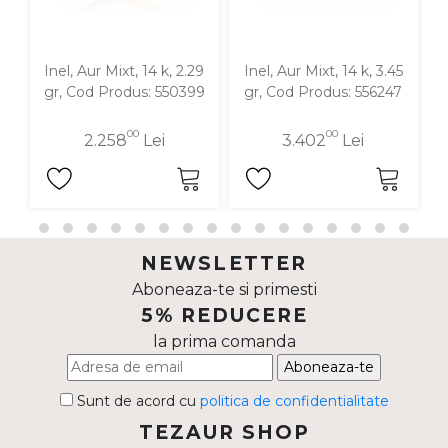
Inel, Aur Mixt, 14 k, 2.29
Inel, Aur Mixt, 14 k, 3.45
I
gr, Cod Produs: 550399
gr, Cod Produs: 556247
00
00
2.258
Lei
3.402
Lei
NEWSLETTER
Aboneaza-te si primesti
5% REDUCERE
la prima comanda
Aboneaza-te
Sunt de acord cu
politica de confidentialitate
TEZAUR SHOP