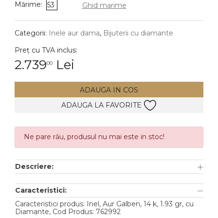
Mărime:
53
Ghid marime
DIAMANTE
Vezi toate
Categorii:
Inele aur dama
,
Bijuterii cu diamante
Inele
Preț cu TVA inclus:
Cercei
2.739
Lei
00
Bratari
ADAUGA IN COS
Coliere
ADAUGA LA FAVORITE
Lanturi
Pandantive
Accesorii
Ne pare rău, produsul nu mai este in stoc!
TIP METAL
Descriere:
Aur galben
Caracteristici:
Aur alb
Caracteristici produs: Inel, Aur Galben, 14 k, 1.93 gr, cu
Diamante, Cod Produs: 762992
Aur roz