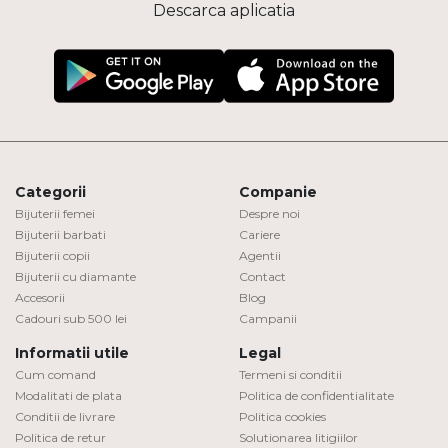
Descarca aplicatia
Categorii
Companie
Bijuterii femei
Despre noi
Bijuterii barbati
Cariere
Bijuterii copii
Agentii
Bijuterii cu diamante
Contact
Accesorii
Blog
Cadouri sub 500 lei
Campanii
Informatii utile
Legal
Cum comand
Termeni si conditii
Modalitati de plata
Politica de confidentialitate
Conditii de livrare
Politica cookies
Politica de retur
Solutionarea litigiilor