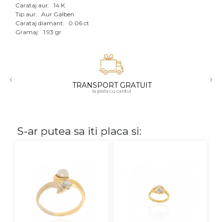
Carataj aur:
14 K
Aur mixt
Tip aur:
Aur Galben
Carataj diamant:
0.06 ct
Gramaj:
1.93 gr
CARATAJ
14K
18K
‹
›
TRANSPORT GRATUIT
22K
la plata cu cardul
PIATRA
S-ar putea sa iti placa si:
Fara pietre
Cu pietre
Diamante