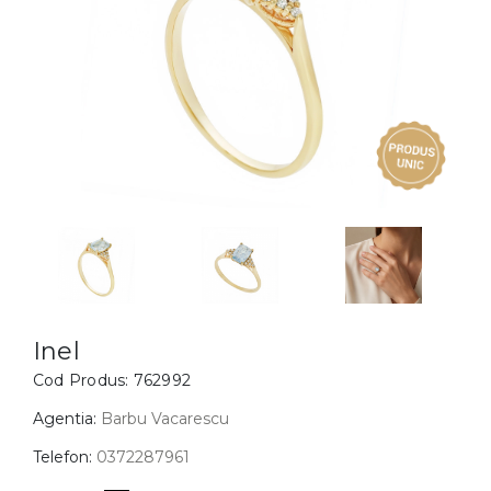
Inele
PIAT
Bratari
Cu 
Coliere
Dia
Lanturi
Pandantive
Accesorii
BIJUTERII COPII
Vezi toate
Inele
Cercei
Inel
Cod Produs:
762992
Bratari
Coliere
Agentia:
Barbu Vacarescu
Lanturi
Telefon:
0372287961
Pandantive