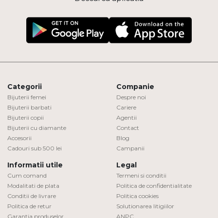
Categorii
Companie
Bijuterii femei
Despre noi
Bijuterii barbati
Cariere
Bijuterii copii
Agentii
Bijuterii cu diamante
Contact
Accesorii
Blog
Cadouri sub 500 lei
Campanii
Informatii utile
Legal
Cum comand
Termeni si conditii
Modalitati de plata
Politica de confidentialitate
Conditii de livrare
Politica cookies
Politica de retur
Solutionarea litigiilor
Garantia produselor
ANPC