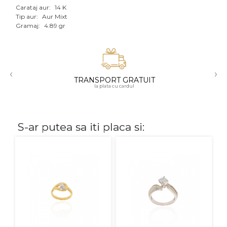
Carataj aur:
14 K
Aur mixt
Tip aur:
Aur Mixt
Gramaj:
4.89 gr
CARATAJ
14K
‹
›
18K
TRANSPORT GRATUIT
la plata cu cardul
22K
PIATRA
S-ar putea sa iti placa si:
Fara pietre
Cu pietre
Diamante