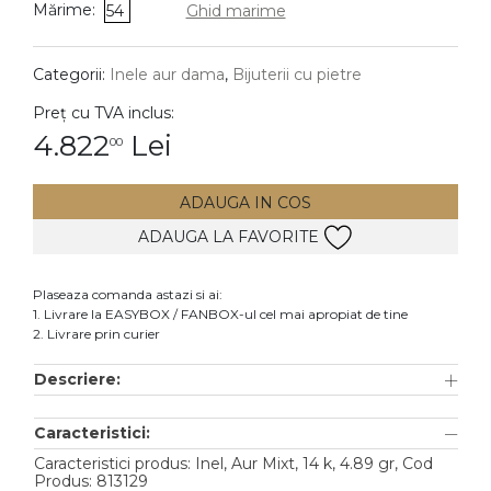
Mărime:
54
Ghid marime
DIAMANTE
Vezi toate
Categorii:
Inele aur dama
,
Bijuterii cu pietre
Inele
Preț cu TVA inclus:
Cercei
4.822
Lei
00
Bratari
ADAUGA IN COS
Coliere
ADAUGA LA FAVORITE
Lanturi
Pandantive
Plaseaza comanda astazi si ai:
Accesorii
1. Livrare la EASYBOX / FANBOX-ul cel mai apropiat de tine
2. Livrare prin curier
TIP METAL
Descriere:
Aur galben
Caracteristici:
Aur alb
Caracteristici produs: Inel, Aur Mixt, 14 k, 4.89 gr, Cod
Aur roz
Produs: 813129