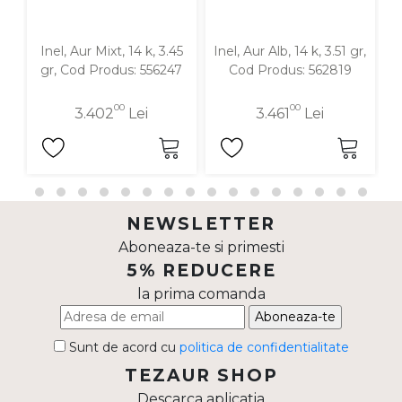
Inel, Aur Mixt, 14 k, 3.45
Inel, Aur Alb, 14 k, 3.51 gr,
In
gr, Cod Produs: 556247
Cod Produs: 562819
00
00
3.402
Lei
3.461
Lei
NEWSLETTER
Aboneaza-te si primesti
5% REDUCERE
la prima comanda
Aboneaza-te
Sunt de acord cu
politica de confidentialitate
TEZAUR SHOP
Descarca aplicatia