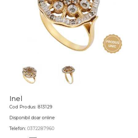
Inele
PIAT
Bratari
Cu 
Coliere
Dia
Lanturi
Pandantive
Accesorii
BIJUTERII COPII
Vezi toate
Inele
Cercei
Inel
Cod Produs:
813129
Bratari
Coliere
Disponibil doar online
Lanturi
Telefon:
0372287960
Pandantive