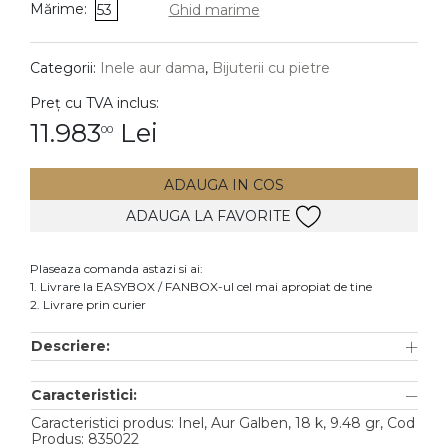
Mărime:
53
Ghid marime
DIAMANTE
Vezi toate
Categorii:
Inele aur dama
,
Bijuterii cu pietre
Inele
Preț cu TVA inclus:
Cercei
11.983
Lei
00
Bratari
ADAUGA IN COS
Coliere
ADAUGA LA FAVORITE
Lanturi
Pandantive
Plaseaza comanda astazi si ai:
Accesorii
1. Livrare la EASYBOX / FANBOX-ul cel mai apropiat de tine
2. Livrare prin curier
TIP METAL
Descriere:
Aur galben
Caracteristici:
Aur alb
Caracteristici produs: Inel, Aur Galben, 18 k, 9.48 gr, Cod
Aur roz
Produs: 835022