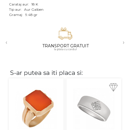
Carataj aur:
18 K
Aur mixt
Tip aur:
Aur Galben
Gramaj:
9.48 gr
CARATAJ
14K
‹
›
18K
TRANSPORT GRATUIT
la plata cu cardul
22K
PIATRA
S-ar putea sa iti placa si:
Fara pietre
Cu pietre
Diamante