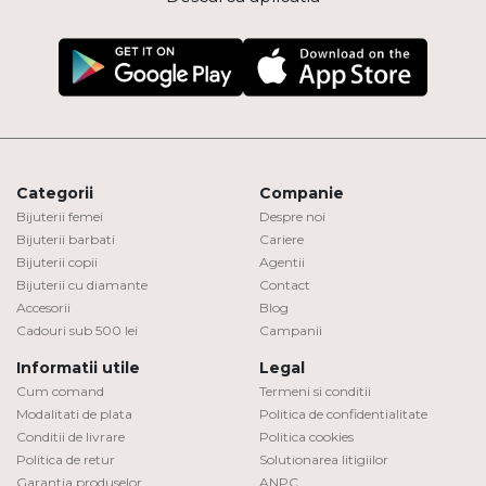
Categorii
Companie
Bijuterii femei
Despre noi
Bijuterii barbati
Cariere
Bijuterii copii
Agentii
Bijuterii cu diamante
Contact
Accesorii
Blog
Cadouri sub 500 lei
Campanii
Informatii utile
Legal
Cum comand
Termeni si conditii
Modalitati de plata
Politica de confidentialitate
Conditii de livrare
Politica cookies
Politica de retur
Solutionarea litigiilor
Garantia produselor
ANPC