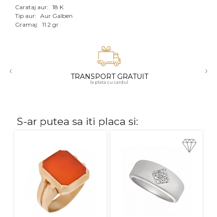
Carataj aur:
18 K
Aur mixt
Tip aur:
Aur Galben
Gramaj:
11.2 gr
CARATAJ
14K
‹
›
18K
TRANSPORT GRATUIT
la plata cu cardul
22K
PIATRA
S-ar putea sa iti placa si:
Fara pietre
Cu pietre
Diamante