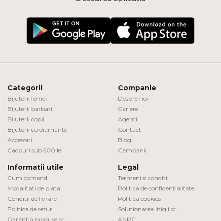
Categorii
Companie
Bijuterii femei
Despre noi
Bijuterii barbati
Cariere
Bijuterii copii
Agentii
Bijuterii cu diamante
Contact
Accesorii
Blog
Cadouri sub 500 lei
Campanii
Informatii utile
Legal
Cum comand
Termeni si conditii
Modalitati de plata
Politica de confidentialitate
Conditii de livrare
Politica cookies
Politica de retur
Solutionarea litigiilor
Garantia produselor
ANPC