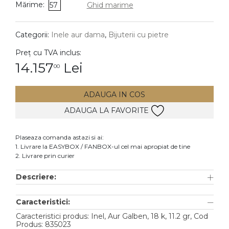
Mărime:
57
Ghid marime
DIAMANTE
Vezi toate
Categorii:
Inele aur dama
,
Bijuterii cu pietre
Inele
Preț cu TVA inclus:
Cercei
14.157
Lei
00
Bratari
ADAUGA IN COS
Coliere
ADAUGA LA FAVORITE
Lanturi
Pandantive
Plaseaza comanda astazi si ai:
Accesorii
1. Livrare la EASYBOX / FANBOX-ul cel mai apropiat de tine
2. Livrare prin curier
TIP METAL
Descriere:
Aur galben
Caracteristici:
Aur alb
Caracteristici produs: Inel, Aur Galben, 18 k, 11.2 gr, Cod
Aur roz
Produs: 835023