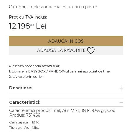
Categorii:
Inele aur dama
,
Bijuterii cu pietre
DIAMANTE
Vezi toate
Preț cu TVA inclus:
12.198
Lei
00
Inele
Cercei
ADAUGA IN COS
Bratari
ADAUGA LA FAVORITE
Coliere
Lanturi
Plaseaza comanda astazi si ai:
1. Livrare la EASYBOX / FANBOX-ul cel mai apropiat de tine
Pandantive
2. Livrare prin curier
Accesorii
Descriere:
TIP METAL
Caracteristici:
Aur galben
Caracteristici produs: Inel, Aur Mixt, 18 k, 9.65 gr, Cod
Produs: 731466
Aur alb
Carataj aur:
18 K
Tip aur:
Aur Mixt
Aur roz