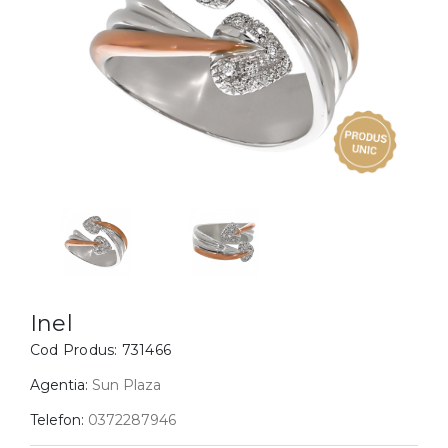
Inele
PIAT
Bratari
Cu 
Coliere
Dia
Lanturi
Pandantive
Accesorii
BIJUTERII COPII
Vezi toate
Inele
Cercei
Inel
Bratari
Cod Produs:
731466
Coliere
Agentia:
Sun Plaza
Lanturi
Telefon:
0372287946
Pandantive