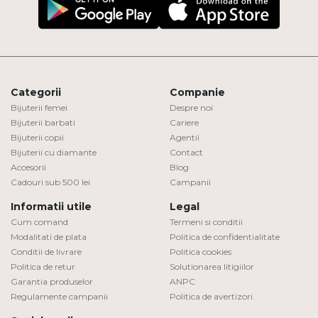
Categorii
Companie
Bijuterii femei
Despre noi
Bijuterii barbati
Cariere
Bijuterii copii
Agentii
Bijuterii cu diamante
Contact
Accesorii
Blog
Cadouri sub 500 lei
Campanii
Informatii utile
Legal
Cum comand
Termeni si conditii
Modalitati de plata
Politica de confidentialitate
Conditii de livrare
Politica cookies
Politica de retur
Solutionarea litigiilor
Garantia produselor
ANPC
Regulamente campanii
Politica de avertizori