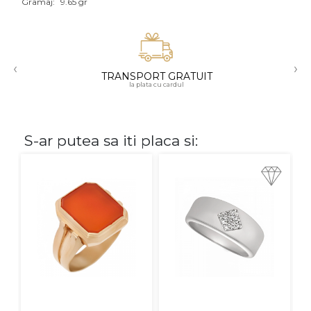
Gramaj:
9.65 gr
Aur mixt
CARATAJ
‹
›
TRANSPORT GRATUIT
14K
la plata cu cardul
18K
22K
S-ar putea sa iti placa si:
PIATRA
Fara pietre
Cu pietre
Diamante