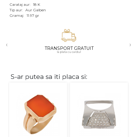
Carataj aur:
18 K
Aur mixt
Tip aur:
Aur Galben
Gramaj:
11.97 gr
CARATAJ
14K
‹
›
18K
TRANSPORT GRATUIT
la plata cu cardul
22K
PIATRA
S-ar putea sa iti placa si:
Fara pietre
Cu pietre
Diamante