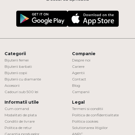
Categorii
Companie
Bijuterii femei
Despre noi
Bijuterii barbati
Cariere
Bijuterii copii
Agentii
Bijuterii cu diamante
Contact
Accesorii
Blog
Cadouri sub 500 lei
Campanii
Informatii utile
Legal
Cum comand
Termeni si conditii
Modalitati de plata
Politica de confidentialitate
Conditii de livrare
Politica cookies
Politica de retur
Solutionarea litigiilor
Garantia produselor
ANPC