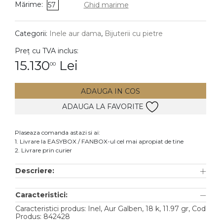
Mărime:
57
Ghid marime
DIAMANTE
Vezi toate
Categorii:
Inele aur dama
,
Bijuterii cu pietre
Inele
Preț cu TVA inclus:
Cercei
15.130
Lei
00
Bratari
ADAUGA IN COS
Coliere
ADAUGA LA FAVORITE
Lanturi
Pandantive
Plaseaza comanda astazi si ai:
Accesorii
1. Livrare la EASYBOX / FANBOX-ul cel mai apropiat de tine
2. Livrare prin curier
TIP METAL
Descriere:
Aur galben
Caracteristici:
Aur alb
Caracteristici produs: Inel, Aur Galben, 18 k, 11.97 gr, Cod
Aur roz
Produs: 842428