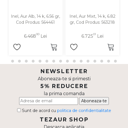
Inel, Aur Alb, 14 k, 6.56 gr,
Inel, Aur Mixt, 14 k, 6.82
I
Cod Produs: 564461
gr, Cod Produs: 563218
00
01
6.468
Lei
6.725
Lei
NEWSLETTER
Aboneaza-te si primesti
5% REDUCERE
la prima comanda
Aboneaza-te
Sunt de acord cu
politica de confidentialitate
TEZAUR SHOP
Descarca aplicatia