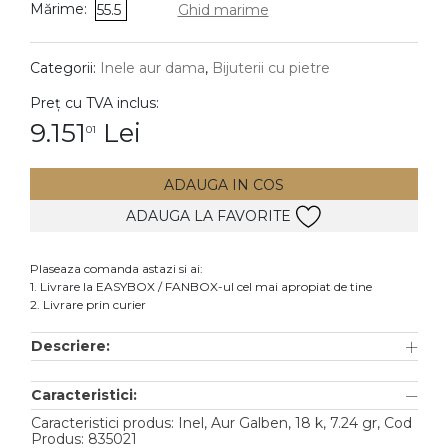
Mărime:
55.5
Ghid marime
DIAMANTE
Vezi toate
Categorii:
Inele aur dama
,
Bijuterii cu pietre
Inele
Preț cu TVA inclus:
Cercei
9.151
Lei
01
Bratari
ADAUGA IN COS
Coliere
ADAUGA LA FAVORITE
Lanturi
Pandantive
Plaseaza comanda astazi si ai:
Accesorii
1. Livrare la EASYBOX / FANBOX-ul cel mai apropiat de tine
2. Livrare prin curier
TIP METAL
Descriere:
Aur galben
Caracteristici:
Aur alb
Caracteristici produs: Inel, Aur Galben, 18 k, 7.24 gr, Cod
Aur roz
Produs: 835021