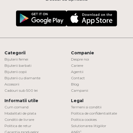
Categorii
Companie
Bijuterii femei
Despre noi
Bijuterii barbati
Cariere
Bijuterii copii
Agentii
Bijuterii cu diamante
Contact
Accesorii
Blog
Cadouri sub 500 lei
Campanii
Informatii utile
Legal
Cum comand
Termeni si conditii
Modalitati de plata
Politica de confidentialitate
Conditii de livrare
Politica cookies
Politica de retur
Solutionarea litigiilor
Garantia produselor
ANPC