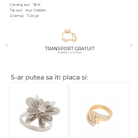
Carataj aur:
18 K
Aur mixt
Tip aur:
Aur Galben
Gramaj:
7.24 gr
CARATAJ
14K
‹
›
18K
TRANSPORT GRATUIT
la plata cu cardul
22K
PIATRA
S-ar putea sa iti placa si:
Fara pietre
Cu pietre
Diamante