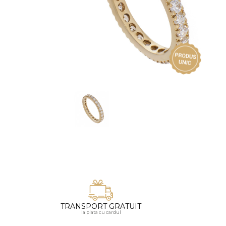
Vezi toate bijuteriile pentru femei
Inele
PIAT
Bratari
Cu 
Coliere
Dia
Lanturi
Pandantive
Accesorii
BIJUTERII COPII
Vezi toate
Inele
Cercei
Bratari
Coliere
TRANSPORT GRATUIT
Lanturi
la plata cu cardul
Pandantive