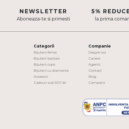
Aur mixt
NEWSLETTER
5% REDUC
Aboneaza-te si primesti
la prima coma
CARATAJ
14K
18K
Categorii
Companie
22K
Bijuterii femei
Despre noi
Bijuterii barbati
Cariere
Bijuterii copii
Agentii
PIATRA
Bijuterii cu diamante
Contact
Accesorii
Blog
Fara pietre
Cadouri sub 500 lei
Campanii
Cu pietre
Diamante