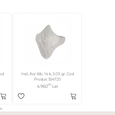
Cod
Inel, Aur Alb, 14 k, 5.03 gr, Cod
Inel, Aur Galben
Produs: 554720
Produ
00
4.960
Lei
4.9