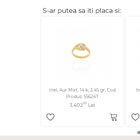
S-ar putea sa iti placa si:
DIAMANTE
Vezi toate
Inele
Cercei
Bratari
Coliere
Lanturi
Pandantive
Accesorii
Inel, Aur Mixt, 14 k, 3.45 gr, Cod
In
Produs: 556247
TIP METAL
00
3.402
Lei
Aur galben
Aur alb
Aur roz