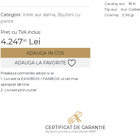
Carataj aur:
18 K
Vezi toate bijuteriile c
Tip aur:
Aur Galbe
RA
Categorii:
Inele aur dama
,
Bijuterii cu
Gramaj:
3.36 gr
pietre
pietre
Preț cu TVA inclus:
mante
4.247
Lei
00
ADAUGA IN COS
ADAUGA LA FAVORITE
Plaseaza comanda astazi si ai:
1. Livrare la EASYBOX / FANBOX-ul cel mai
apropiat de tine
2. Livrare prin curier
CERTIFICAT DE GARANȚIE
bijuterii avizate și marcate de ANPC