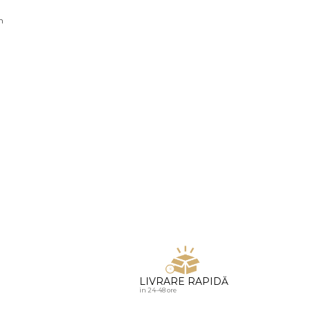
u diamante
n
LIVRARE RAPIDĂ
in 24-48 ore