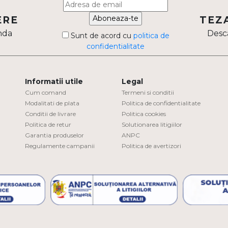
Aboneaza-te
ERE
TEZ
nda
Desca
Sunt de acord cu
politica de
confidentialitate
Informatii utile
Legal
Cum comand
Termeni si conditii
Modalitati de plata
Politica de confidentialitate
Conditii de livrare
Politica cookies
Politica de retur
Solutionarea litigiilor
Garantia produselor
ANPC
Regulamente campanii
Politica de avertizori