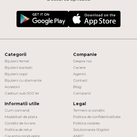
Categorii
Companie
Bijuterii femei
Despre noi
Bijuterii barbati
Cariere
Bijuterii copii
Agentii
Bijuterii cu diamante
Contact
Accesorii
Blog
Cadouri sub 500 lei
Campanii
Informatii utile
Legal
Cum comand
Termeni si conditii
Modalitati de plata
Politica de confidentialitate
Conditii de livrare
Politica cookies
Politica de retur
Solutionarea litigiilor
Garantia produselor
ANPC