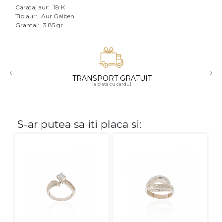
Carataj aur:
18 K
Aur mixt
Tip aur:
Aur Galben
Gramaj:
3.85 gr
CARATAJ
14K
‹
›
18K
TRANSPORT GRATUIT
la plata cu cardul
22K
PIATRA
S-ar putea sa iti placa si:
Fara pietre
Cu pietre
Diamante