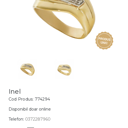
Inele
PIAT
Bratari
Cu 
Coliere
Dia
Lanturi
Pandantive
Accesorii
BIJUTERII COPII
Vezi toate
Inele
Cercei
Inel
Cod Produs:
774294
Bratari
Coliere
Disponibil doar online
Lanturi
Telefon:
0372287960
Pandantive