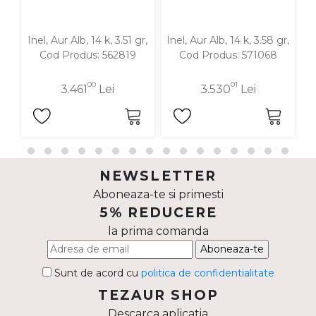
Inel, Aur Alb, 14 k, 3.51 gr,
Inel, Aur Alb, 14 k, 3.58 gr,
In
Cod Produs: 562819
Cod Produs: 571068
00
01
3.461
Lei
3.530
Lei
NEWSLETTER
Aboneaza-te si primesti
5% REDUCERE
la prima comanda
Aboneaza-te
Sunt de acord cu
politica de confidentialitate
TEZAUR SHOP
Descarca aplicatia