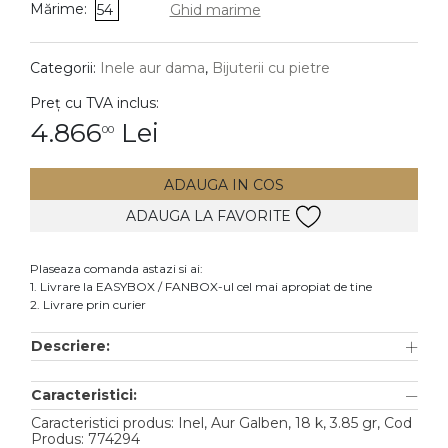
Mărime:
54
Ghid marime
DIAMANTE
Vezi toate
Categorii:
Inele aur dama
,
Bijuterii cu pietre
Inele
Preț cu TVA inclus:
Cercei
4.866
Lei
00
Bratari
ADAUGA IN COS
Coliere
ADAUGA LA FAVORITE
Lanturi
Pandantive
Plaseaza comanda astazi si ai:
Accesorii
1. Livrare la EASYBOX / FANBOX-ul cel mai apropiat de tine
2. Livrare prin curier
TIP METAL
Descriere:
Aur galben
Caracteristici:
Aur alb
Caracteristici produs: Inel, Aur Galben, 18 k, 3.85 gr, Cod
Aur roz
Produs: 774294