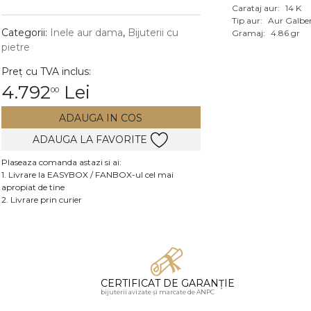
Carataj aur:
14 K
Vezi toate bijuteriile c
Tip aur:
Aur Galbe
RA
Categorii:
Inele aur dama
,
Bijuterii cu
Gramaj:
4.86 gr
pietre
pietre
Preț cu TVA inclus:
mante
4.792
Lei
00
ADAUGA IN COS
ADAUGA LA FAVORITE
Plaseaza comanda astazi si ai:
1. Livrare la EASYBOX / FANBOX-ul cel mai
apropiat de tine
2. Livrare prin curier
CERTIFICAT DE GARANȚIE
bijuterii avizate și marcate de ANPC