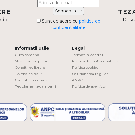
Aboneaza-te
ERE
TEZ
nda
Desca
Sunt de acord cu
politica de
confidentialitate
Informatii utile
Legal
Cum comand
Termeni si conditii
Modalitati de plata
Politica de confidentialitate
Conditii de livrare
Politica cookies
Politica de retur
Solutionarea litigiilor
Garantia produselor
ANPC
Regulamente campanii
Politica de avertizori