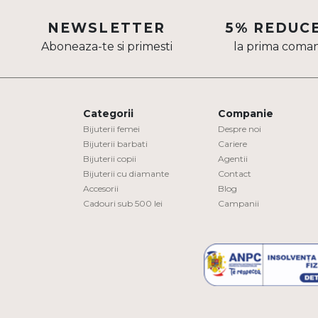
Aur mixt
NEWSLETTER
5% REDUC
Aboneaza-te si primesti
la prima coma
CARATAJ
14K
18K
Categorii
Companie
22K
Bijuterii femei
Despre noi
Bijuterii barbati
Cariere
Bijuterii copii
Agentii
PIATRA
Bijuterii cu diamante
Contact
Accesorii
Blog
Fara pietre
Cadouri sub 500 lei
Campanii
Cu pietre
Diamante