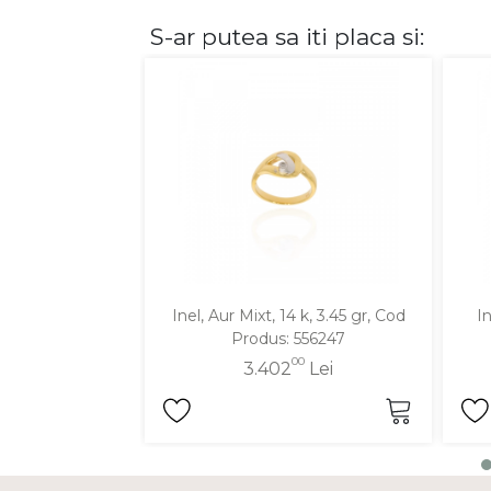
S-ar putea sa iti placa si:
DIAMANTE
Vezi toate
Inele
Cercei
Bratari
Coliere
Lanturi
Pandantive
Accesorii
Inel, Aur Mixt, 14 k, 3.45 gr, Cod
In
Produs: 556247
TIP METAL
00
3.402
Lei
Aur galben
Aur alb
Aur roz