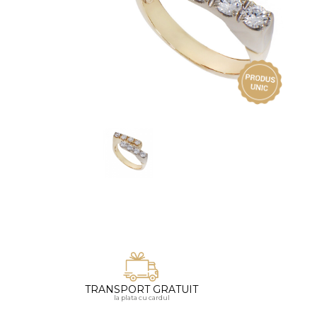
Vezi toate bijuteriile pentru femei
Inele
PIAT
Bratari
Cu 
Coliere
Dia
Lanturi
Pandantive
Accesorii
BIJUTERII COPII
Vezi toate
Inele
Cercei
Bratari
Coliere
TRANSPORT GRATUIT
Lanturi
la plata cu cardul
Pandantive