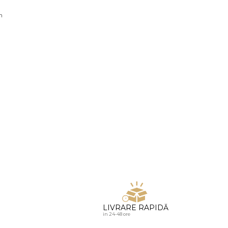
u diamante
n
LIVRARE RAPIDĂ
in 24-48 ore