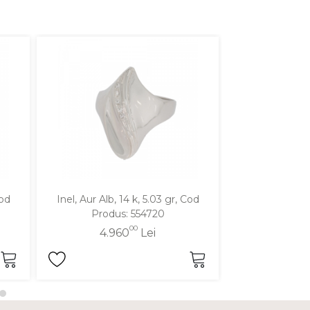
Cod
Inel, Aur Alb, 14 k, 5.03 gr, Cod
Inel, Aur Galben
Produs: 554720
Produ
00
4.960
Lei
4.9