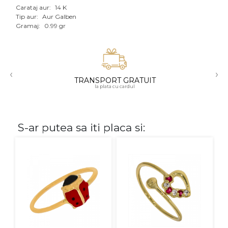
Carataj aur:
14 K
Aur mixt
Tip aur:
Aur Galben
Gramaj:
0.99 gr
CARATAJ
14K
‹
›
18K
TRANSPORT GRATUIT
la plata cu cardul
22K
PIATRA
S-ar putea sa iti placa si:
Fara pietre
Cu pietre
Diamante