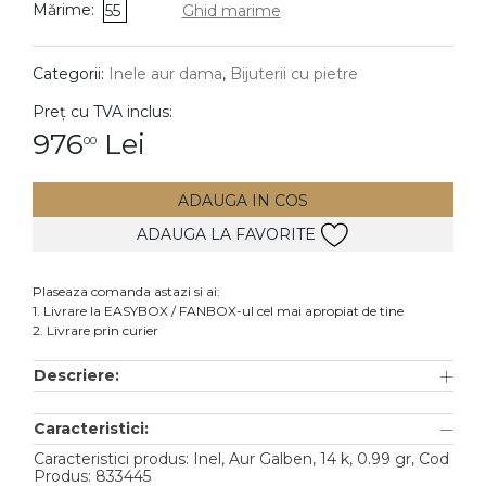
Mărime:
55
Ghid marime
DIAMANTE
Vezi toate
Categorii:
Inele aur dama
,
Bijuterii cu pietre
Inele
Preț cu TVA inclus:
Cercei
976
Lei
00
Bratari
ADAUGA IN COS
Coliere
ADAUGA LA FAVORITE
Lanturi
Pandantive
Plaseaza comanda astazi si ai:
Accesorii
1. Livrare la EASYBOX / FANBOX-ul cel mai apropiat de tine
2. Livrare prin curier
TIP METAL
Descriere:
Aur galben
Caracteristici:
Aur alb
Caracteristici produs: Inel, Aur Galben, 14 k, 0.99 gr, Cod
Aur roz
Produs: 833445