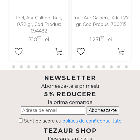
Inel, Aur Galben, 14 k,
Inel, Aur Galben, 14 k, 1.27
I
0.72 gr, Cod Produs:
gr, Cod Produs: 700215
694482
00
99
710
Lei
1.251
Lei
NEWSLETTER
Aboneaza-te si primesti
5% REDUCERE
la prima comanda
Aboneaza-te
Sunt de acord cu
politica de confidentialitate
TEZAUR SHOP
Descarca aplicatia