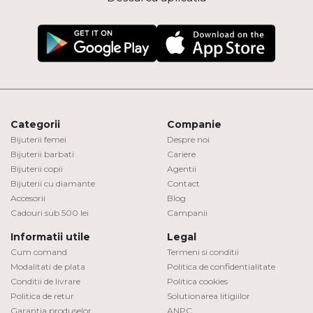
Categorii
Companie
Bijuterii femei
Despre noi
Bijuterii barbati
Cariere
Bijuterii copii
Agentii
Bijuterii cu diamante
Contact
Accesorii
Blog
Cadouri sub 500 lei
Campanii
Informatii utile
Legal
Cum comand
Termeni si conditii
Modalitati de plata
Politica de confidentialitate
Conditii de livrare
Politica cookies
Politica de retur
Solutionarea litigiilor
Garantia produselor
ANPC