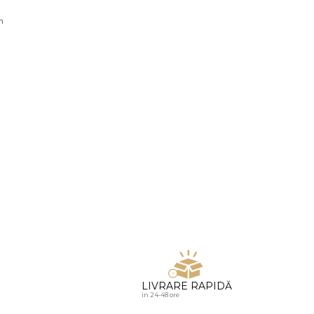
u diamante
n
LIVRARE RAPIDĂ
in 24-48 ore