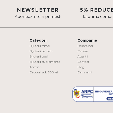
Aur mixt
NEWSLETTER
5% REDUC
Aboneaza-te si primesti
la prima coma
CARATAJ
14K
18K
Categorii
Companie
22K
Bijuterii femei
Despre noi
Bijuterii barbati
Cariere
Bijuterii copii
Agentii
PIATRA
Bijuterii cu diamante
Contact
Accesorii
Blog
Fara pietre
Cadouri sub 500 lei
Campanii
Cu pietre
Diamante