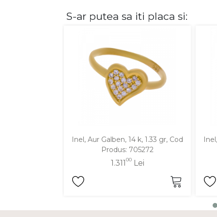
S-ar putea sa iti placa si:
DIAMANTE
Vezi toate
Inele
Cercei
Bratari
Coliere
Lanturi
Pandantive
Accesorii
Inel, Aur Galben, 14 k, 1.33 gr, Cod
Inel
Produs: 705272
TIP METAL
00
1.311
Lei
Aur galben
Aur alb
Aur roz