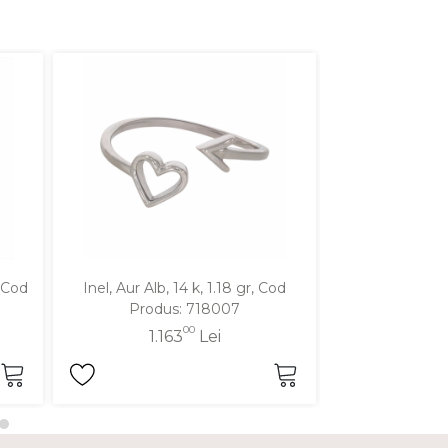
, Cod
Inel, Aur Alb, 14 k, 1.18 gr, Cod
Inel, Aur Alb, 
Produs: 718007
Produ
00
1.163
Lei
96