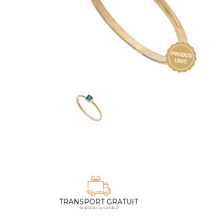
Vezi toate bijuteriile pentru femei
Inele
PIAT
Bratari
Cu 
Coliere
Dia
Lanturi
Pandantive
Accesorii
BIJUTERII COPII
Vezi toate
Inele
Cercei
Bratari
Coliere
TRANSPORT GRATUIT
Lanturi
la plata cu cardul
Pandantive