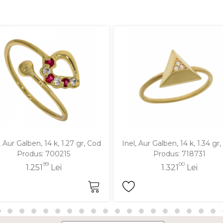
, Aur Galben, 14 k, 1.27 gr, Cod
Inel, Aur Galben, 14 k, 1.34 gr
Produs: 700215
Produs: 718731
99
00
1.251
Lei
1.321
Lei