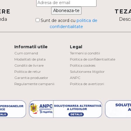
Aboneaza-te
ERE
TEZ
nda
Desca
Sunt de acord cu
politica de
confidentialitate
Informatii utile
Legal
Cum comand
Termeni si conditii
Modalitati de plata
Politica de confidentialitate
Conditii de livrare
Politica cookies
Politica de retur
Solutionarea litigiilor
Garantia produselor
ANPC
Regulamente campanii
Politica de avertizori