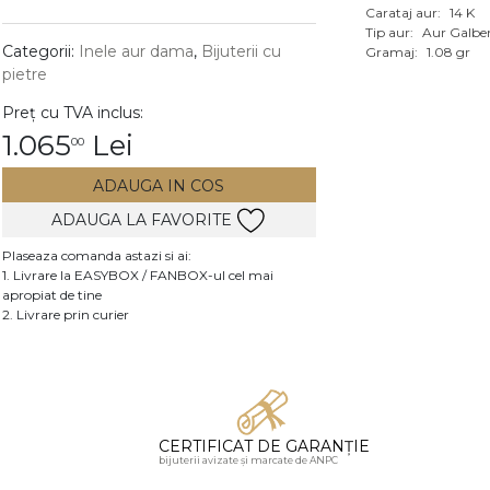
Carataj aur:
14 K
Vezi toate bijuteriile c
Tip aur:
Aur Galbe
RA
Categorii:
Inele aur dama
,
Bijuterii cu
Gramaj:
1.08 gr
pietre
pietre
Preț cu TVA inclus:
mante
1.065
Lei
00
ADAUGA IN COS
ADAUGA LA FAVORITE
Plaseaza comanda astazi si ai:
1. Livrare la EASYBOX / FANBOX-ul cel mai
apropiat de tine
2. Livrare prin curier
CERTIFICAT DE GARANȚIE
bijuterii avizate și marcate de ANPC