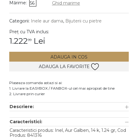
Mărime:
56
Ghid marime
DIAMANTE
Vezi toate
Categorii:
Inele aur dama
,
Bijuterii cu pietre
Inele
Preț cu TVA inclus:
Cercei
1.222
Lei
99
Bratari
ADAUGA IN COS
Coliere
ADAUGA LA FAVORITE
Lanturi
Pandantive
Plaseaza comanda astazi si ai:
Accesorii
1. Livrare la EASYBOX / FANBOX-ul cel mai apropiat de tine
2. Livrare prin curier
TIP METAL
Descriere:
Aur galben
Caracteristici:
Aur alb
Caracteristici produs: Inel, Aur Galben, 14 k, 1.24 gr, Cod
Aur roz
Produs: 841316