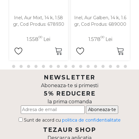
Inel, Aur Mixt, 14 k, 1.58
Inel, Aur Galben, 14 k, 1.6
In
gr, Cod Produs: 678930
gr, Cod Produs: 689000
00
00
1.558
Lei
1.578
Lei
NEWSLETTER
Aboneaza-te si primesti
5% REDUCERE
la prima comanda
Aboneaza-te
Sunt de acord cu
politica de confidentialitate
TEZAUR SHOP
Descarca aplicatia