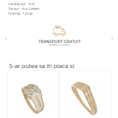
Carataj aur:
14 K
Aur mixt
Tip aur:
Aur Galben
Gramaj:
1.24 gr
CARATAJ
14K
‹
›
18K
TRANSPORT GRATUIT
la plata cu cardul
22K
PIATRA
S-ar putea sa iti placa si:
Fara pietre
Cu pietre
Diamante