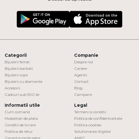
Categorii
Companie
Bijuterii femei
Despre noi
Bijuterii barbati
Cariere
Bijuterii copii
Agentii
Bijuterii cu diamante
Contact
Accesorii
Blog
Cadouri sub 500 lei
Campanii
Informatii utile
Legal
Cum comand
Termeni si conditii
Modalitati de plata
Politica de confidentialitate
Conditii de livrare
Politica cookies
Politica de retur
Solutionarea litigiilor
Garantia produselor
ANPC