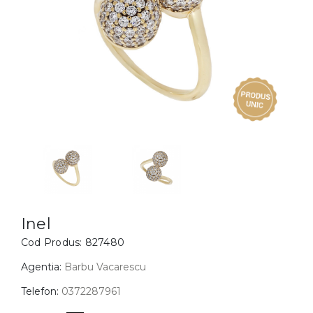
Inele
PIAT
Bratari
Cu 
Coliere
Dia
Lanturi
Pandantive
Accesorii
BIJUTERII COPII
Vezi toate
Inele
Cercei
Inel
Cod Produs:
827480
Bratari
Coliere
Agentia:
Barbu Vacarescu
Lanturi
Telefon:
0372287961
Pandantive