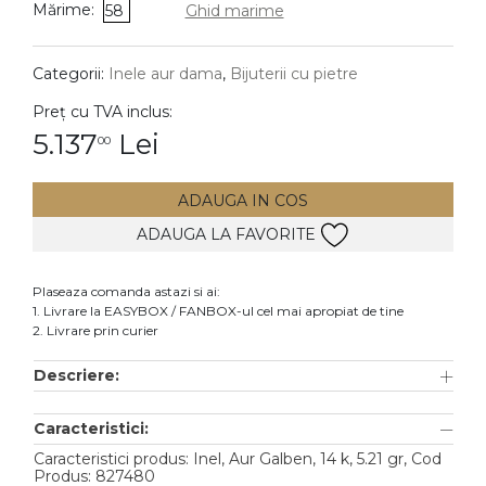
Mărime:
58
Ghid marime
DIAMANTE
Vezi toate
Categorii:
Inele aur dama
,
Bijuterii cu pietre
Inele
Preț cu TVA inclus:
Cercei
5.137
Lei
00
Bratari
ADAUGA IN COS
Coliere
ADAUGA LA FAVORITE
Lanturi
Pandantive
Plaseaza comanda astazi si ai:
Accesorii
1. Livrare la EASYBOX / FANBOX-ul cel mai apropiat de tine
2. Livrare prin curier
TIP METAL
Descriere:
Aur galben
Caracteristici:
Aur alb
Caracteristici produs: Inel, Aur Galben, 14 k, 5.21 gr, Cod
Aur roz
Produs: 827480