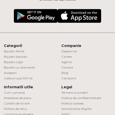
Categorii
Companie
Bijuterii femei
Despre noi
Bijuterii barbati
Cariere
Bijuterii copii
Agentii
Bijuterii cu diamante
Contact
Accesorii
Blog
Cadouri sub 500 lei
Campanii
Informatii utile
Legal
Cum comand
Termeni si conditii
Modalitati de plata
Politica de confidentialitate
Conditii de livrare
Politica cookies
Politica de retur
Solutionarea litigiilor
Garantia produselor
ANPC