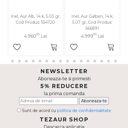
Inel, Aur Alb, 14 k, 5.03 gr,
Inel, Aur Galben, 14 k,
In
Cod Produs: 554720
5.07 gr, Cod Produs:
566891
00
00
4.960
Lei
4.999
Lei
NEWSLETTER
Aboneaza-te si primesti
5% REDUCERE
la prima comanda
Aboneaza-te
Sunt de acord cu
politica de confidentialitate
TEZAUR SHOP
Descarca aplicatia