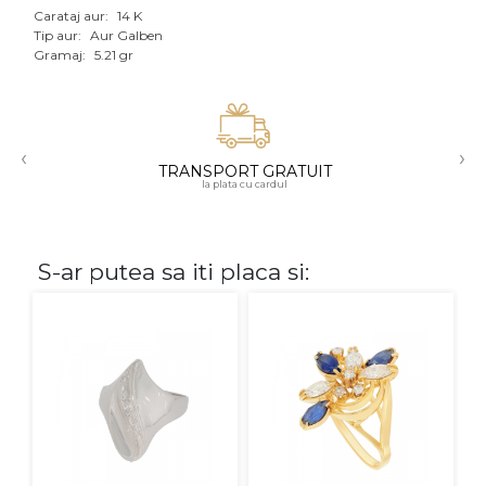
Carataj aur:
14 K
Aur mixt
Tip aur:
Aur Galben
Gramaj:
5.21 gr
CARATAJ
14K
‹
›
18K
TRANSPORT GRATUIT
la plata cu cardul
22K
PIATRA
S-ar putea sa iti placa si:
Fara pietre
Cu pietre
Diamante