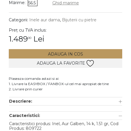
Mărime:
56.5
Ghid marime
DIAMANTE
Vezi toate
Categorii:
Inele aur dama
,
Bijuterii cu pietre
Inele
Preț cu TVA inclus:
Cercei
1.489
Lei
00
Bratari
ADAUGA IN COS
Coliere
ADAUGA LA FAVORITE
Lanturi
Pandantive
Plaseaza comanda astazi si ai:
Accesorii
1. Livrare la EASYBOX / FANBOX-ul cel mai apropiat de tine
2. Livrare prin curier
TIP METAL
Descriere:
Aur galben
Caracteristici:
Aur alb
Caracteristici produs: Inel, Aur Galben, 14 k, 1.51 gr, Cod
Aur roz
Produs: 809722