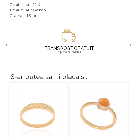
Carataj aur:
14 K
Aur mixt
Tip aur:
Aur Galben
Gramaj:
1.51 gr
CARATAJ
14K
‹
›
18K
TRANSPORT GRATUIT
la plata cu cardul
22K
PIATRA
S-ar putea sa iti placa si:
Fara pietre
Cu pietre
Diamante