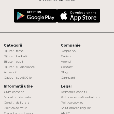
Categorii
Companie
Bijuterii femei
Despre noi
Bijuterii barbati
Cariere
Bijuterii copii
Agentii
Bijuterii cu diamante
Contact
Accesorii
Blog
Cadouri sub 500 lei
Campanii
Informatii utile
Legal
Cum comand
Termeni si conditii
Modalitati de plata
Politica de confidentialitate
Conditii de livrare
Politica cookies
Politica de retur
Solutionarea litigiilor
Garantia produselor
ANPC