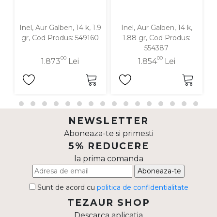
Inel, Aur Galben, 14 k, 1.9
Inel, Aur Galben, 14 k,
I
gr, Cod Produs: 549160
1.88 gr, Cod Produs:
554387
00
00
1.873
Lei
1.854
Lei
NEWSLETTER
Aboneaza-te si primesti
5% REDUCERE
la prima comanda
Aboneaza-te
Sunt de acord cu
politica de confidentialitate
TEZAUR SHOP
Descarca aplicatia