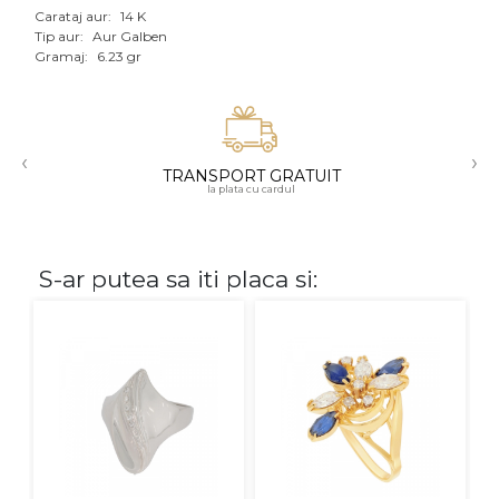
Carataj aur:
14 K
Aur mixt
Tip aur:
Aur Galben
Gramaj:
6.23 gr
CARATAJ
14K
‹
›
18K
TRANSPORT GRATUIT
la plata cu cardul
22K
PIATRA
S-ar putea sa iti placa si:
Fara pietre
Cu pietre
Diamante