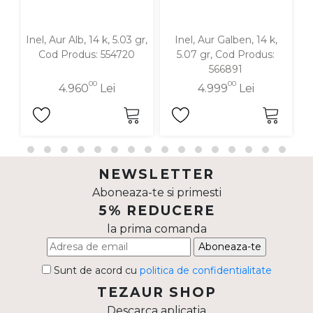
Inel, Aur Alb, 14 k, 5.03 gr,
Inel, Aur Galben, 14 k,
In
Cod Produs: 554720
5.07 gr, Cod Produs:
566891
00
00
4.960
Lei
4.999
Lei
NEWSLETTER
Aboneaza-te si primesti
5% REDUCERE
la prima comanda
Aboneaza-te
Sunt de acord cu
politica de confidentialitate
TEZAUR SHOP
Descarca aplicatia