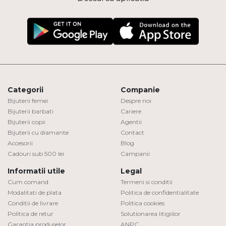
Categorii
Companie
Bijuterii femei
Despre noi
Bijuterii barbati
Cariere
Bijuterii copii
Agentii
Bijuterii cu diamante
Contact
Accesorii
Blog
Cadouri sub 500 lei
Campanii
Informatii utile
Legal
Cum comand
Termeni si conditii
Modalitati de plata
Politica de confidentialitate
Conditii de livrare
Politica cookies
Politica de retur
Solutionarea litigiilor
Garantia produselor
ANPC