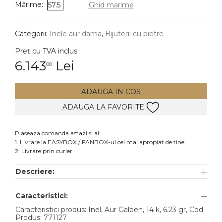
Mărime:
57.5
Ghid marime
DIAMANTE
Vezi toate
Categorii:
Inele aur dama
,
Bijuterii cu pietre
Inele
Preț cu TVA inclus:
Cercei
6.143
Lei
00
Bratari
ADAUGA IN COS
Coliere
ADAUGA LA FAVORITE
Lanturi
Pandantive
Plaseaza comanda astazi si ai:
Accesorii
1. Livrare la EASYBOX / FANBOX-ul cel mai apropiat de tine
2. Livrare prin curier
TIP METAL
Descriere:
Aur galben
Caracteristici:
Aur alb
Caracteristici produs: Inel, Aur Galben, 14 k, 6.23 gr, Cod
Aur roz
Produs: 771127