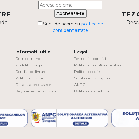
Aboneaza-te
ERE
TEZ
nda
Desca
Sunt de acord cu
politica de
confidentialitate
Informatii utile
Legal
Cum comand
Termeni si conditii
Modalitati de plata
Politica de confidentialitate
Conditii de livrare
Politica cookies
Politica de retur
Solutionarea litigiilor
Garantia produselor
ANPC
Regulamente campanii
Politica de avertizori