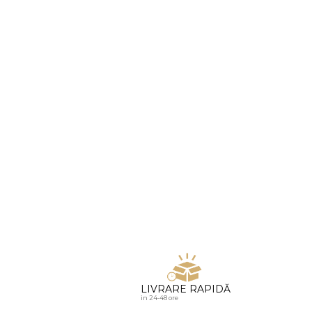
u diamante
LIVRARE RAPIDĂ
in 24-48 ore