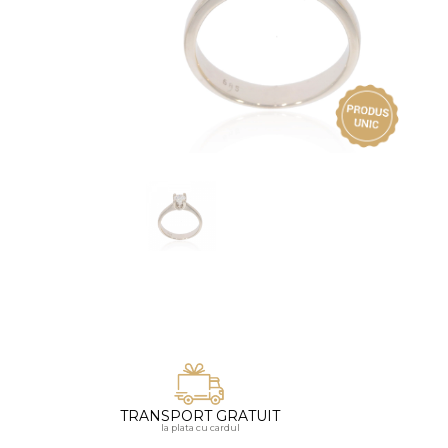
Vezi toate bijuteriile pentru femei
Inele
PIAT
Bratari
Cu 
Coliere
Dia
Lanturi
Pandantive
Accesorii
BIJUTERII COPII
Vezi toate
Inele
Cercei
Bratari
Coliere
Lanturi
TRANSPORT GRATUIT
la plata cu cardul
Pandantive