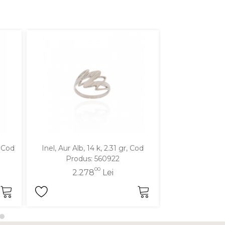
, Cod
Inel, Aur Alb, 14 k, 2.31 gr, Cod
Inel, Aur Galben
Produs: 560922
Produ
00
2.278
Lei
2.2