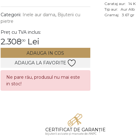
Carataj aur:
14 K
Vezi toate bijuteriile c
Tip aur:
Aur Alb
RA
Categorii:
Inele aur dama
,
Bijuterii cu
Gramaj:
3.67 gr
pietre
pietre
Preț cu TVA inclus:
mante
2.308
Lei
00
ADAUGA IN COS
ADAUGA LA FAVORITE
Ne pare rău, produsul nu mai este
in stoc!
CERTIFICAT DE GARANȚIE
bijuterii avizate și marcate de ANPC