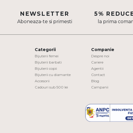
Aur mixt
NEWSLETTER
5% REDUC
CARATAJ
Aboneaza-te si primesti
la prima coma
14K
18K
Categorii
Companie
22K
Bijuterii femei
Despre noi
Bijuterii barbati
Cariere
PIATRA
Bijuterii copii
Agentii
Bijuterii cu diamante
Contact
Fara pietre
Accesorii
Blog
Cadouri sub 500 lei
Campanii
Cu pietre
Diamante