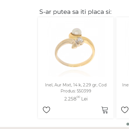
S-ar putea sa iti placa si:
DIAMANTE
Vezi toate
Inele
Cercei
Bratari
Coliere
Lanturi
Pandantive
Accesorii
Inel, Aur Mixt, 14 k, 2.29 gr, Cod
Ine
Produs: 550399
TIP METAL
00
2.258
Lei
Aur galben
Aur alb
Aur roz