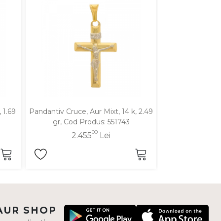
 1.69
Pandantiv Cruce, Aur Mixt, 14 k, 2.49
Pandantiv Cruce
gr, Cod Produs: 551743
2.08 gr, Cod
00
2.455
Lei
2.0
AUR SHOP