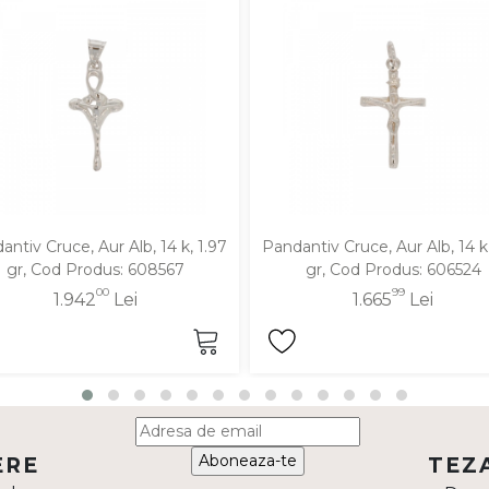
antiv Cruce, Aur Alb, 14 k, 1.97
Pandantiv Cruce, Aur Alb, 14 k,
gr, Cod Produs: 608567
gr, Cod Produs: 606524
00
99
1.942
Lei
1.665
Lei
Aboneaza-te
ERE
TEZ