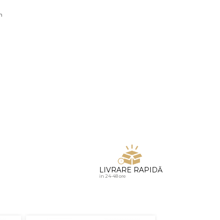
u diamante
n
LIVRARE RAPIDĂ
in 24-48 ore