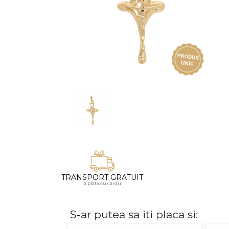
Vezi toate bijuteriile pentru femei
Inele
PIAT
Bratari
Cu 
Coliere
Dia
Lanturi
Pandantive
Accesorii
BIJUTERII COPII
Vezi toate
Inele
Cercei
TRANSPORT GRATUIT
Bratari
la plata cu cardul
Coliere
Lanturi
S-ar putea sa iti placa si:
Pandantive