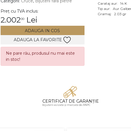
Categorii:
Cruce
,
Bijuterii fara pietre
Carataj aur:
14 K
Vezi toate bijuteriile c
Tip aur:
Aur Galbe
Preț cu TVA inclus:
RA
Gramaj:
2.03 gr
2.002
Lei
00
pietre
ADAUGA IN COS
mante
ADAUGA LA FAVORITE
Ne pare rău, produsul nu mai este
in stoc!
CERTIFICAT DE GARANȚIE
bijuterii avizate și marcate de ANPC