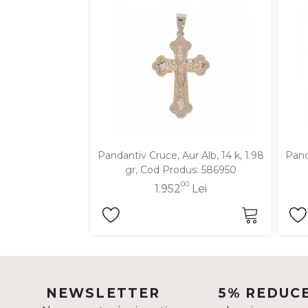
DIAMANTE
Vezi toate
Inele
Cercei
Bratari
Coliere
Lanturi
Pandantiv Cruce, Aur Alb, 14 k, 1.98
Pand
gr, Cod Produs: 586950
Pandantive
00
1.952
Lei
Accesorii
TIP METAL
Aur galben
Aur alb
NEWSLETTER
5% REDUC
Aur roz