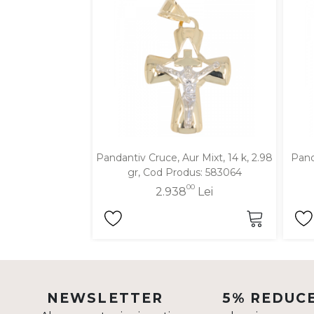
DIAMANTE
Vezi toate
Inele
Cercei
Bratari
Coliere
Lanturi
Pandantiv Cruce, Aur Mixt, 14 k, 2.98
Pand
gr, Cod Produs: 583064
Pandantive
00
2.938
Lei
Accesorii
TIP METAL
Aur galben
Aur alb
NEWSLETTER
5% REDUC
Aur roz