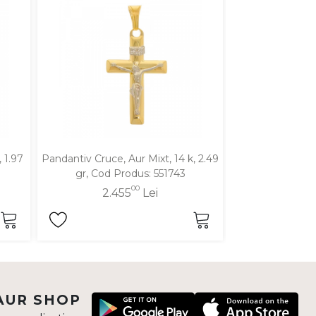
 1.97
Pandantiv Cruce, Aur Mixt, 14 k, 2.49
Pandantiv Cruce
gr, Cod Produs: 551743
2.08 gr, Cod
00
2.455
Lei
2.0
AUR SHOP