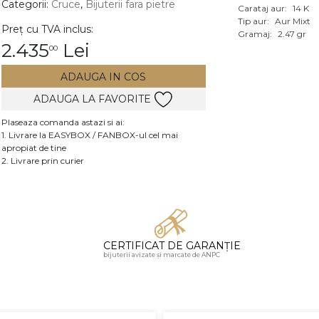
Categorii:
Cruce
,
Bijuterii fara pietre
Carataj aur:
14 K
Vezi toate bijuteriile c
Tip aur:
Aur Mixt
Preț cu TVA inclus:
RA
Gramaj:
2.47 gr
2.435
Lei
00
pietre
ADAUGA IN COS
mante
ADAUGA LA FAVORITE
Plaseaza comanda astazi si ai:
1. Livrare la EASYBOX / FANBOX-ul cel mai
apropiat de tine
2. Livrare prin curier
CERTIFICAT DE GARANȚIE
bijuterii avizate și marcate de ANPC