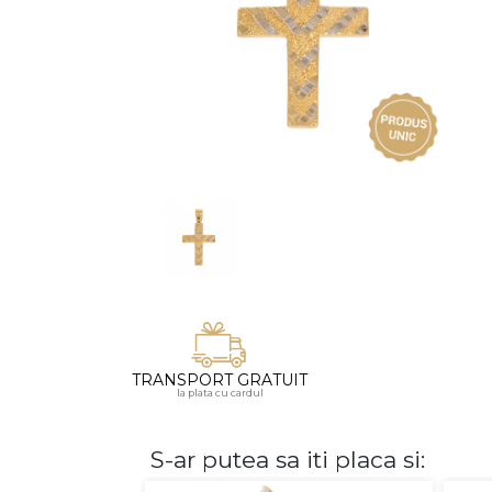
Vezi toate bijuteriile pentru femei
Inele
PIAT
Bratari
Cu 
Coliere
Dia
Lanturi
Pandantive
Accesorii
BIJUTERII COPII
Vezi toate
Inele
Cercei
TRANSPORT GRATUIT
Bratari
la plata cu cardul
Coliere
Lanturi
S-ar putea sa iti placa si:
Pandantive