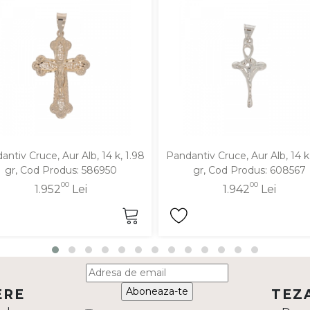
antiv Cruce, Aur Alb, 14 k, 1.98
Pandantiv Cruce, Aur Alb, 14 k,
gr, Cod Produs: 586950
gr, Cod Produs: 608567
00
00
1.952
Lei
1.942
Lei
Aboneaza-te
ERE
TEZ