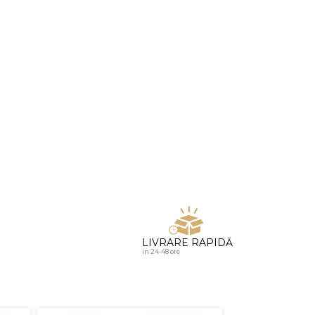
u diamante
LIVRARE RAPIDĂ
in 24-48 ore