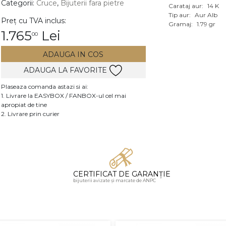
Categorii:
Cruce
,
Bijuterii fara pietre
Carataj aur:
14 K
Vezi toate bijuteriile c
Tip aur:
Aur Alb
Preț cu TVA inclus:
RA
Gramaj:
1.79 gr
1.765
Lei
00
pietre
ADAUGA IN COS
mante
ADAUGA LA FAVORITE
Plaseaza comanda astazi si ai:
1. Livrare la EASYBOX / FANBOX-ul cel mai
apropiat de tine
2. Livrare prin curier
CERTIFICAT DE GARANȚIE
bijuterii avizate și marcate de ANPC