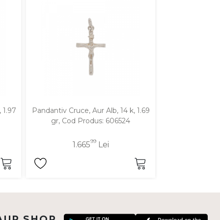
 1.97
Pandantiv Cruce, Aur Alb, 14 k, 1.69
Pandantiv Cruce
gr, Cod Produs: 606524
2.08 gr, Cod
99
1.665
Lei
2.0
AUR SHOP