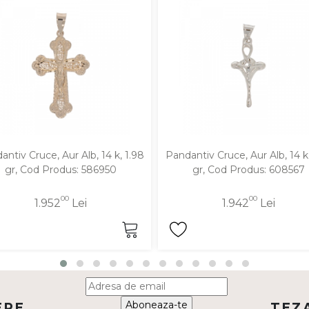
antiv Cruce, Aur Alb, 14 k, 1.98
Pandantiv Cruce, Aur Alb, 14 k,
gr, Cod Produs: 586950
gr, Cod Produs: 608567
00
00
1.952
Lei
1.942
Lei
Aboneaza-te
ERE
TEZ