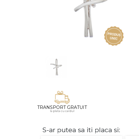
Vezi toate bijuteriile pentru femei
Inele
PIAT
Bratari
Cu 
Coliere
Dia
Lanturi
Pandantive
Accesorii
BIJUTERII COPII
Vezi toate
Inele
Cercei
TRANSPORT GRATUIT
Bratari
la plata cu cardul
Coliere
Lanturi
S-ar putea sa iti placa si:
Pandantive