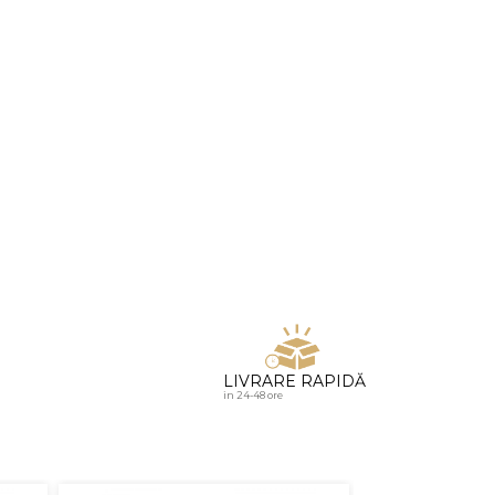
u diamante
LIVRARE RAPIDĂ
in 24-48 ore