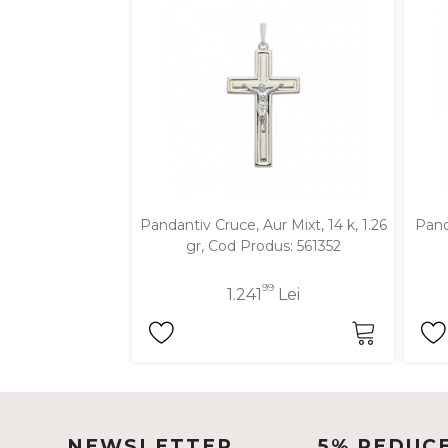
DIAMANTE
Vezi toate
Inele
Cercei
Bratari
Coliere
Lanturi
Pandantiv Cruce, Aur Mixt, 14 k, 1.26
Pand
gr, Cod Produs: 561352
Pandantive
Accesorii
99
1.241
Lei
TIP METAL
Aur galben
Aur alb
Aur roz
NEWSLETTER
5% REDUC