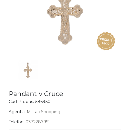
Inele
PIAT
Bratari
Cu 
Coliere
Dia
Lanturi
Pandantive
Accesorii
BIJUTERII COPII
Vezi toate
Inele
Cercei
Pandantiv Cruce
Bratari
Cod Produs:
586950
Coliere
Agentia:
Militari Shopping
Lanturi
Telefon:
0372287951
Pandantive