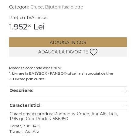
Categorii:
Cruce
,
Bijuterii fara pietre
DIAMANTE
Vezi toate
Preț cu TVA inclus:
1.952
Lei
00
Inele
Cercei
ADAUGA IN COS
Bratari
ADAUGA LA FAVORITE
Coliere
Lanturi
Plaseaza comanda astazi si ai:
1. Livrare la EASYBOX / FANBOX-ul cel mai apropiat de tine
Pandantive
2. Livrare prin curier
Accesorii
Descriere:
TIP METAL
Caracteristici:
Aur galben
Caracteristici produs: Pandantiv Cruce, Aur Alb, 14 k,
1.98 gr, Cod Produs: 586950
Aur alb
Carataj aur:
14 K
Tip aur:
Aur Alb
Aur roz