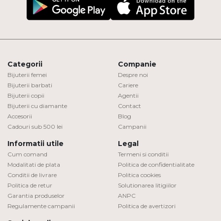
Categorii
Companie
Bijuterii femei
Despre noi
Bijuterii barbati
Cariere
Bijuterii copii
Agentii
Bijuterii cu diamante
Contact
Accesorii
Blog
Cadouri sub 500 lei
Campanii
Informatii utile
Legal
Cum comand
Termeni si conditii
Modalitati de plata
Politica de confidentialitate
Conditii de livrare
Politica cookies
Politica de retur
Solutionarea litigiilor
Garantia produselor
ANPC
Regulamente campanii
Politica de avertizori