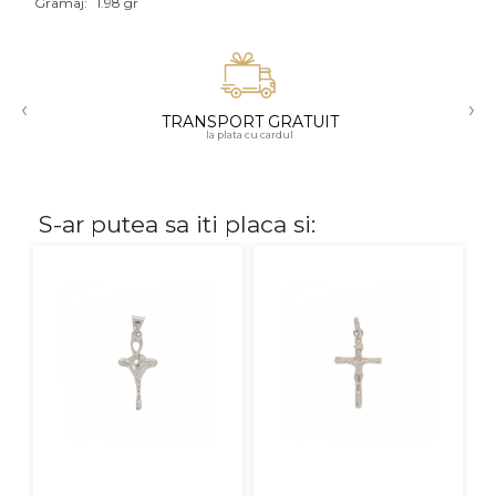
Gramaj:
1.98 gr
Aur mixt
CARATAJ
‹
›
TRANSPORT GRATUIT
14K
la plata cu cardul
18K
22K
S-ar putea sa iti placa si:
PIATRA
Fara pietre
Cu pietre
Diamante