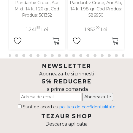
Pandantiv Cruce, Aur
Pandantiv Cruce, Aur Alb,
P
Mixt, 14 k, 1.26 gr, Cod
14 k, 1.98 gr, Cod Produs:
1
Produs: 561352
586950
99
00
1.241
Lei
1.952
Lei
NEWSLETTER
Aboneaza-te si primesti
5% REDUCERE
la prima comanda
Aboneaza-te
Sunt de acord cu
politica de confidentialitate
TEZAUR SHOP
Descarca aplicatia