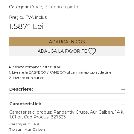
Categorii:
Cruce
,
Bijuterii cu pietre
DIAMANTE
Vezi toate
Preț cu TVA inclus:
1.587
Lei
01
Inele
Cercei
ADAUGA IN COS
Bratari
ADAUGA LA FAVORITE
Coliere
Lanturi
Plaseaza comanda astazi si ai:
1. Livrare la EASYBOX / FANBOX-ul cel mai apropiat de tine
Pandantive
2. Livrare prin curier
Accesorii
Descriere:
TIP METAL
Caracteristici:
Aur galben
Caracteristici produs: Pandantiv Cruce, Aur Galben, 14 k,
1.61 gr, Cod Produs: 827323
Aur alb
Carataj aur:
14 K
Tip aur:
Aur Galben
Aur roz