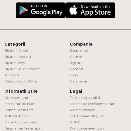
Categorii
Companie
Bijuterii femei
Despre noi
Bijuterii barbati
Cariere
Bijuterii copii
Agentii
Bijuterii cu diamante
Contact
Accesorii
Blog
Cadouri sub 500 lei
Campanii
Informatii utile
Legal
Cum comand
Termeni si conditii
Modalitati de plata
Politica de confidentialitate
Conditii de livrare
Politica cookies
Politica de retur
Solutionarea litigiilor
Garantia produselor
ANPC
Regulamente campanii
Politica de avertizori