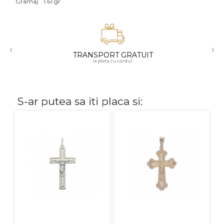
Gramaj:
1.61 gr
Aur mixt
CARATAJ
‹
›
TRANSPORT GRATUIT
14K
la plata cu cardul
18K
22K
S-ar putea sa iti placa si:
PIATRA
Fara pietre
Cu pietre
Diamante