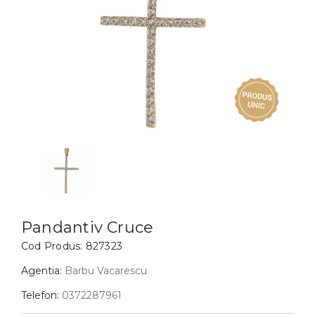
Inele
PIAT
Bratari
Cu 
Coliere
Dia
Lanturi
Pandantive
Accesorii
BIJUTERII COPII
Vezi toate
Inele
Cercei
Pandantiv Cruce
Bratari
Cod Produs:
827323
Coliere
Agentia:
Barbu Vacarescu
Lanturi
Telefon:
0372287961
Pandantive