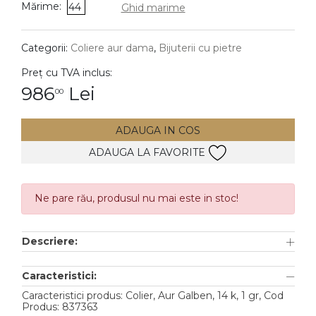
Mărime:
44
Ghid marime
DIAMANTE
Vezi toate
Categorii:
Coliere aur dama
,
Bijuterii cu pietre
Inele
Preț cu TVA inclus:
Cercei
986
Lei
00
Bratari
ADAUGA IN COS
Coliere
ADAUGA LA FAVORITE
Lanturi
Pandantive
Accesorii
Ne pare rău, produsul nu mai este in stoc!
TIP METAL
Descriere:
Aur galben
Caracteristici:
Aur alb
Caracteristici produs: Colier, Aur Galben, 14 k, 1 gr, Cod
Produs: 837363
Aur roz