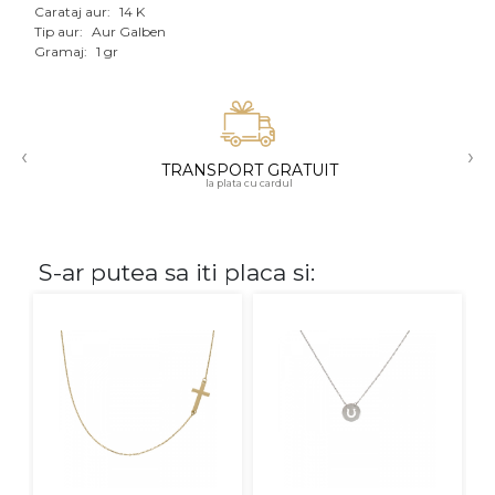
Carataj aur:
14 K
Aur mixt
Tip aur:
Aur Galben
Gramaj:
1 gr
CARATAJ
14K
‹
›
18K
TRANSPORT GRATUIT
la plata cu cardul
22K
PIATRA
S-ar putea sa iti placa si:
Fara pietre
Cu pietre
Diamante