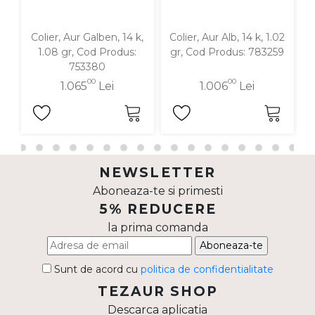
Colier, Aur Galben, 14 k,
Colier, Aur Alb, 14 k, 1.02
C
1.08 gr, Cod Produs:
gr, Cod Produs: 783259
g
753380
00
00
1.065
Lei
1.006
Lei
NEWSLETTER
Aboneaza-te si primesti
5% REDUCERE
la prima comanda
Aboneaza-te
Sunt de acord cu
politica de confidentialitate
TEZAUR SHOP
Descarca aplicatia