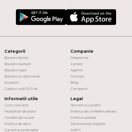
Categorii
Companie
Bijuterii femei
Despre noi
Bijuterii barbati
Cariere
Bijuterii copii
Agentii
Bijuterii cu diamante
Contact
Accesorii
Blog
Cadouri sub 500 lei
Campanii
Informatii utile
Legal
Cum comand
Termeni si conditii
Modalitati de plata
Politica de confidentialitate
Conditii de livrare
Politica cookies
Politica de retur
Solutionarea litigiilor
Garantia produselor
ANPC