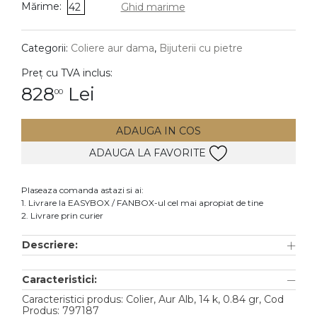
Mărime:
42
Ghid marime
DIAMANTE
Vezi toate
Categorii:
Coliere aur dama
,
Bijuterii cu pietre
Inele
Preț cu TVA inclus:
Cercei
828
Lei
00
Bratari
ADAUGA IN COS
Coliere
ADAUGA LA FAVORITE
Lanturi
Pandantive
Plaseaza comanda astazi si ai:
Accesorii
1. Livrare la EASYBOX / FANBOX-ul cel mai apropiat de tine
2. Livrare prin curier
TIP METAL
Descriere:
Aur galben
Caracteristici:
Aur alb
Caracteristici produs: Colier, Aur Alb, 14 k, 0.84 gr, Cod
Aur roz
Produs: 797187