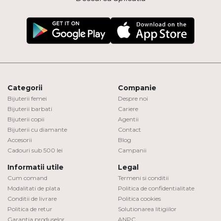
Categorii
Companie
Bijuterii femei
Despre noi
Bijuterii barbati
Cariere
Bijuterii copii
Agentii
Bijuterii cu diamante
Contact
Accesorii
Blog
Cadouri sub 500 lei
Campanii
Informatii utile
Legal
Cum comand
Termeni si conditii
Modalitati de plata
Politica de confidentialitate
Conditii de livrare
Politica cookies
Politica de retur
Solutionarea litigiilor
Garantia produselor
ANPC