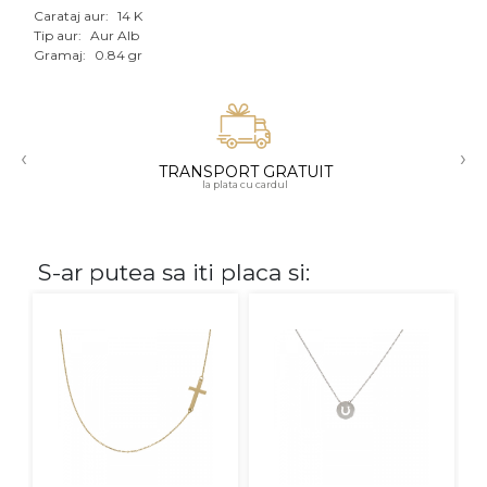
Carataj aur:
14 K
Aur mixt
Tip aur:
Aur Alb
Gramaj:
0.84 gr
CARATAJ
14K
‹
›
18K
TRANSPORT GRATUIT
la plata cu cardul
22K
PIATRA
S-ar putea sa iti placa si:
Fara pietre
Cu pietre
Diamante