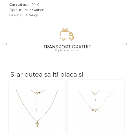
Carataj aur:
14 K
Aur mixt
Tip aur:
Aur Galben
Gramaj:
0.74 gr
CARATAJ
14K
‹
›
18K
TRANSPORT GRATUIT
la plata cu cardul
22K
PIATRA
S-ar putea sa iti placa si:
Fara pietre
Cu pietre
Diamante