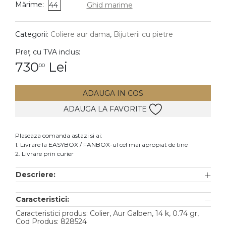
Mărime:
44
Ghid marime
DIAMANTE
Vezi toate
Categorii:
Coliere aur dama
,
Bijuterii cu pietre
Inele
Preț cu TVA inclus:
Cercei
730
Lei
00
Bratari
ADAUGA IN COS
Coliere
ADAUGA LA FAVORITE
Lanturi
Pandantive
Plaseaza comanda astazi si ai:
Accesorii
1. Livrare la EASYBOX / FANBOX-ul cel mai apropiat de tine
2. Livrare prin curier
TIP METAL
Descriere:
Aur galben
Caracteristici:
Aur alb
Caracteristici produs: Colier, Aur Galben, 14 k, 0.74 gr,
Aur roz
Cod Produs: 828524