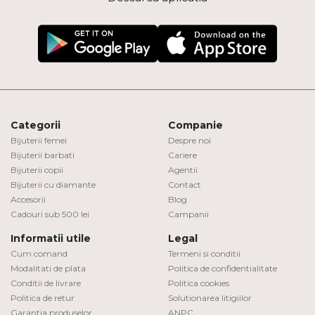
Categorii
Companie
Bijuterii femei
Despre noi
Bijuterii barbati
Cariere
Bijuterii copii
Agentii
Bijuterii cu diamante
Contact
Accesorii
Blog
Cadouri sub 500 lei
Campanii
Informatii utile
Legal
Cum comand
Termeni si conditii
Modalitati de plata
Politica de confidentialitate
Conditii de livrare
Politica cookies
Politica de retur
Solutionarea litigiilor
Garantia produselor
ANPC