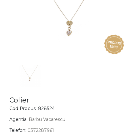
Inele
PIAT
Bratari
Cu 
Coliere
Dia
Lanturi
Pandantive
Accesorii
BIJUTERII COPII
Vezi toate
Inele
Cercei
Colier
Cod Produs:
828524
Bratari
Coliere
Agentia:
Barbu Vacarescu
Lanturi
Telefon:
0372287961
Pandantive