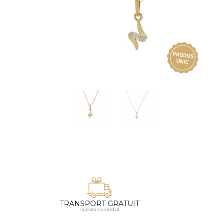
Vezi toate bijuteriile pentru femei
Inele
PIAT
Bratari
Cu 
Coliere
Dia
Lanturi
Pandantive
Accesorii
BIJUTERII COPII
Vezi toate
Inele
Cercei
Bratari
Coliere
TRANSPORT GRATUIT
Lanturi
la plata cu cardul
Pandantive