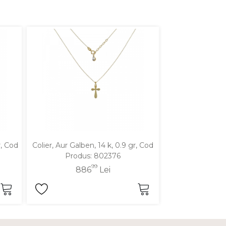
r, Cod
Colier, Aur Galben, 14 k, 0.9 gr, Cod
Colier, Aur Galbe
Produs: 802376
Produ
99
886
Lei
78