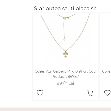
S-ar putea sa iti placa si:
DIAMANTE
Vezi toate
Inele
Cercei
Bratari
Coliere
Lanturi
Pandantive
Accesorii
Colier, Aur Galben, 14 k, 0.91 gr, Cod
Colie
Produs: 786787
TIP METAL
00
897
Lei
Aur galben
Aur alb
Aur roz