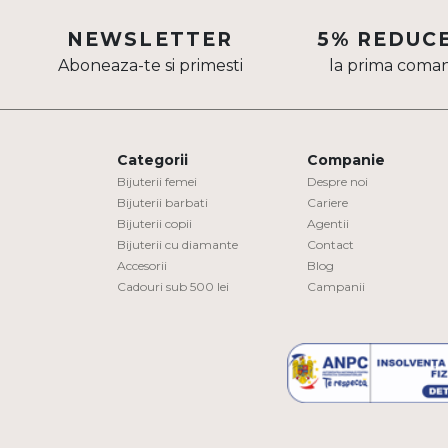
Aur mixt
NEWSLETTER
5% REDUC
Aboneaza-te si primesti
la prima coma
CARATAJ
14K
18K
Categorii
Companie
22K
Bijuterii femei
Despre noi
Bijuterii barbati
Cariere
Bijuterii copii
Agentii
PIATRA
Bijuterii cu diamante
Contact
Accesorii
Blog
Fara pietre
Cadouri sub 500 lei
Campanii
Cu pietre
Diamante