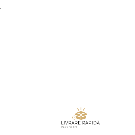
u diamante
n
LIVRARE RAPIDĂ
in 24-48 ore