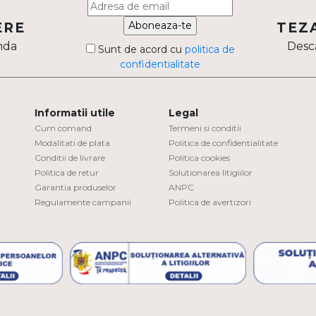
Aboneaza-te
ERE
TEZ
nda
Desca
Sunt de acord cu
politica de
confidentialitate
Informatii utile
Legal
Cum comand
Termeni si conditii
Modalitati de plata
Politica de confidentialitate
Conditii de livrare
Politica cookies
Politica de retur
Solutionarea litigiilor
Garantia produselor
ANPC
Regulamente campanii
Politica de avertizori