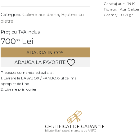
Carataj aur:
14 K
Vezi toate bijuteriile c
Tip aur:
Aur Galbe
RA
Categorii:
Coliere aur dama
,
Bijuterii cu
Gramaj:
0.71 gr
pietre
pietre
Preț cu TVA inclus:
mante
700
Lei
00
ADAUGA IN COS
ADAUGA LA FAVORITE
Plaseaza comanda astazi si ai:
1. Livrare la EASYBOX / FANBOX-ul cel mai
apropiat de tine
2. Livrare prin curier
CERTIFICAT DE GARANȚIE
bijuterii avizate și marcate de ANPC