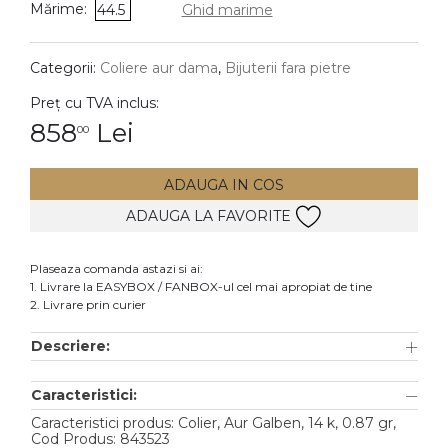
Mărime:
44.5
Ghid marime
DIAMANTE
Vezi toate
Categorii:
Coliere aur dama
,
Bijuterii fara pietre
Inele
Preț cu TVA inclus:
Cercei
858
Lei
00
Bratari
ADAUGA IN COS
Coliere
ADAUGA LA FAVORITE
Lanturi
Pandantive
Plaseaza comanda astazi si ai:
Accesorii
1. Livrare la EASYBOX / FANBOX-ul cel mai apropiat de tine
2. Livrare prin curier
TIP METAL
Descriere:
Aur galben
Caracteristici:
Aur alb
Caracteristici produs: Colier, Aur Galben, 14 k, 0.87 gr,
Aur roz
Cod Produs: 843523