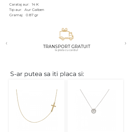
Carataj aur:
14 K
Aur mixt
Tip aur:
Aur Galben
Gramaj:
0.87 gr
CARATAJ
14K
‹
›
18K
TRANSPORT GRATUIT
la plata cu cardul
22K
PIATRA
S-ar putea sa iti placa si:
Fara pietre
Cu pietre
Diamante