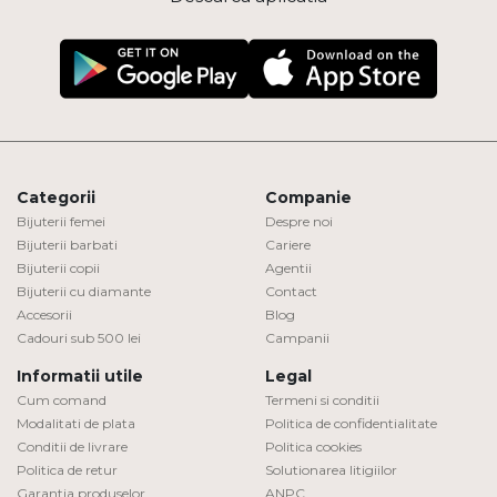
Categorii
Companie
Bijuterii femei
Despre noi
Bijuterii barbati
Cariere
Bijuterii copii
Agentii
Bijuterii cu diamante
Contact
Accesorii
Blog
Cadouri sub 500 lei
Campanii
Informatii utile
Legal
Cum comand
Termeni si conditii
Modalitati de plata
Politica de confidentialitate
Conditii de livrare
Politica cookies
Politica de retur
Solutionarea litigiilor
Garantia produselor
ANPC