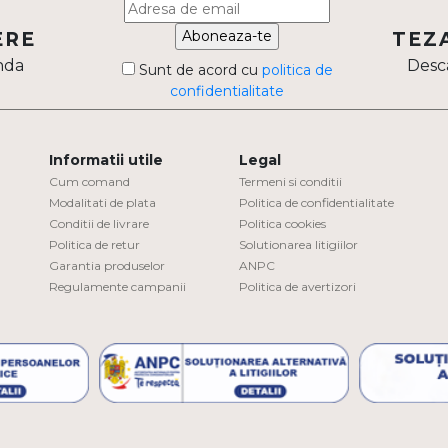
Aboneaza-te
ERE
TEZ
nda
Desca
Sunt de acord cu
politica de
confidentialitate
Informatii utile
Legal
Cum comand
Termeni si conditii
Modalitati de plata
Politica de confidentialitate
Conditii de livrare
Politica cookies
Politica de retur
Solutionarea litigiilor
Garantia produselor
ANPC
Regulamente campanii
Politica de avertizori