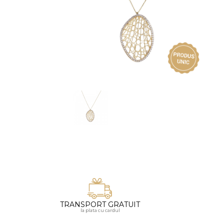
Vezi toate bijuteriile pentru femei
Inele
PIAT
Bratari
Cu 
Coliere
Dia
Lanturi
Pandantive
Accesorii
BIJUTERII COPII
Vezi toate
Inele
Cercei
Bratari
Coliere
TRANSPORT GRATUIT
Lanturi
la plata cu cardul
Pandantive