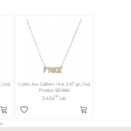
r, Cod
Colier, Aur Galben, 14 k, 2.47 gr, Cod
Colier, Aur Mixt
Produs: 581686
Produ
99
2.434
Lei
3.1