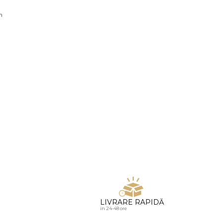
u diamante
n
LIVRARE RAPIDĂ
in 24-48 ore