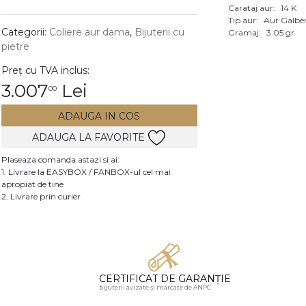
Carataj aur:
14 K
Vezi toate bijuteriile c
Tip aur:
Aur Galbe
RA
Categorii:
Coliere aur dama
,
Bijuterii cu
Gramaj:
3.05 gr
pietre
pietre
Preț cu TVA inclus:
mante
3.007
Lei
00
ADAUGA IN COS
ADAUGA LA FAVORITE
Plaseaza comanda astazi si ai:
1. Livrare la EASYBOX / FANBOX-ul cel mai
apropiat de tine
2. Livrare prin curier
CERTIFICAT DE GARANȚIE
bijuterii avizate și marcate de ANPC