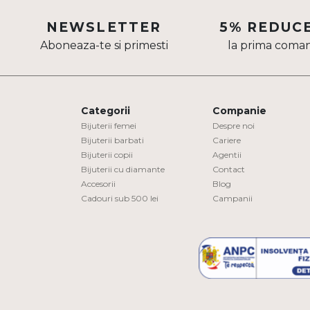
Aur mixt
NEWSLETTER
5% REDUC
Aboneaza-te si primesti
la prima coma
CARATAJ
14K
18K
Categorii
Companie
22K
Bijuterii femei
Despre noi
Bijuterii barbati
Cariere
Bijuterii copii
Agentii
PIATRA
Bijuterii cu diamante
Contact
Accesorii
Blog
Fara pietre
Cadouri sub 500 lei
Campanii
Cu pietre
Diamante