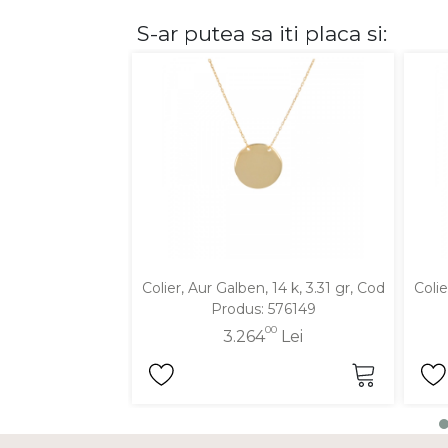
S-ar putea sa iti placa si:
DIAMANTE
Vezi toate
Inele
Cercei
Bratari
Coliere
Lanturi
Pandantive
Accesorii
Colier, Aur Galben, 14 k, 3.31 gr, Cod
Colie
Produs: 576149
TIP METAL
00
3.264
Lei
Aur galben
Aur alb
Aur roz