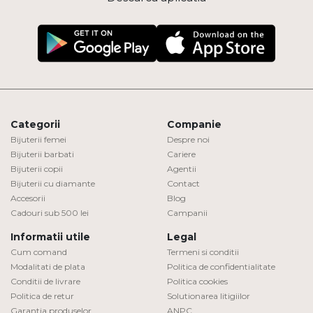
Categorii
Companie
Bijuterii femei
Despre noi
Bijuterii barbati
Cariere
Bijuterii copii
Agentii
Bijuterii cu diamante
Contact
Accesorii
Blog
Cadouri sub 500 lei
Campanii
Informatii utile
Legal
Cum comand
Termeni si conditii
Modalitati de plata
Politica de confidentialitate
Conditii de livrare
Politica cookies
Politica de retur
Solutionarea litigiilor
Garantia produselor
ANPC