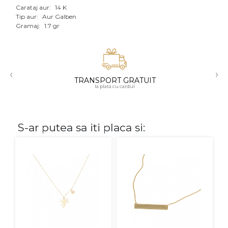
Carataj aur:
14 K
Aur mixt
Tip aur:
Aur Galben
Gramaj:
1.7 gr
CARATAJ
14K
‹
›
18K
TRANSPORT GRATUIT
la plata cu cardul
22K
PIATRA
S-ar putea sa iti placa si:
Fara pietre
Cu pietre
Diamante