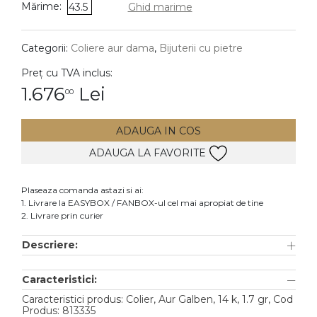
Mărime:
43.5
Ghid marime
DIAMANTE
Vezi toate
Categorii:
Coliere aur dama
,
Bijuterii cu pietre
Inele
Preț cu TVA inclus:
Cercei
1.676
Lei
00
Bratari
ADAUGA IN COS
Coliere
ADAUGA LA FAVORITE
Lanturi
Pandantive
Plaseaza comanda astazi si ai:
Accesorii
1. Livrare la EASYBOX / FANBOX-ul cel mai apropiat de tine
2. Livrare prin curier
TIP METAL
Descriere:
Aur galben
Caracteristici:
Aur alb
Caracteristici produs: Colier, Aur Galben, 14 k, 1.7 gr, Cod
Aur roz
Produs: 813335