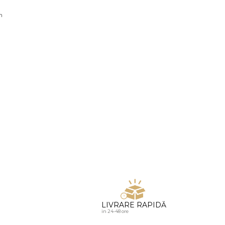
u diamante
n
LIVRARE RAPIDĂ
in 24-48 ore