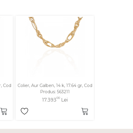
r, Cod
Colier, Aur Galben, 14 k, 17.64 gr, Cod
Colier, Aur Mixt,
Produs: 563211
Produ
00
17.393
Lei
18.9