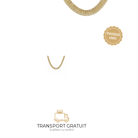
Vezi toate bijuteriile pentru femei
Inele
PIAT
Bratari
Cu 
Coliere
Dia
Lanturi
Pandantive
Accesorii
BIJUTERII COPII
Vezi toate
Inele
Cercei
Bratari
Coliere
TRANSPORT GRATUIT
Lanturi
la plata cu cardul
Pandantive