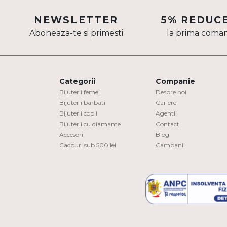
Aur mixt
NEWSLETTER
5% REDUC
Aboneaza-te si primesti
la prima coma
CARATAJ
14K
18K
Categorii
Companie
22K
Bijuterii femei
Despre noi
Bijuterii barbati
Cariere
Bijuterii copii
Agentii
PIATRA
Bijuterii cu diamante
Contact
Accesorii
Blog
Fara pietre
Cadouri sub 500 lei
Campanii
Cu pietre
Diamante