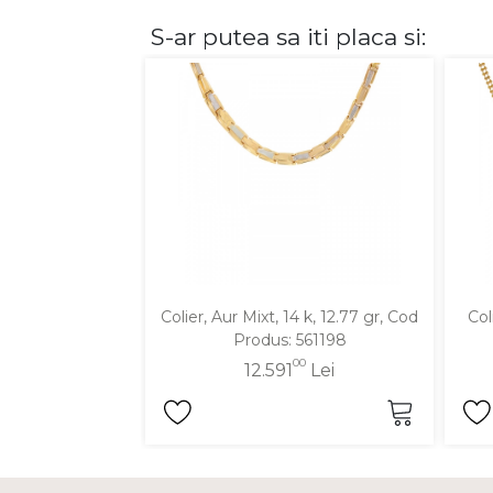
S-ar putea sa iti placa si:
DIAMANTE
Vezi toate
Inele
Cercei
Bratari
Coliere
Lanturi
Pandantive
Accesorii
Colier, Aur Mixt, 14 k, 12.77 gr, Cod
Col
Produs: 561198
TIP METAL
00
12.591
Lei
Aur galben
Aur alb
Aur roz