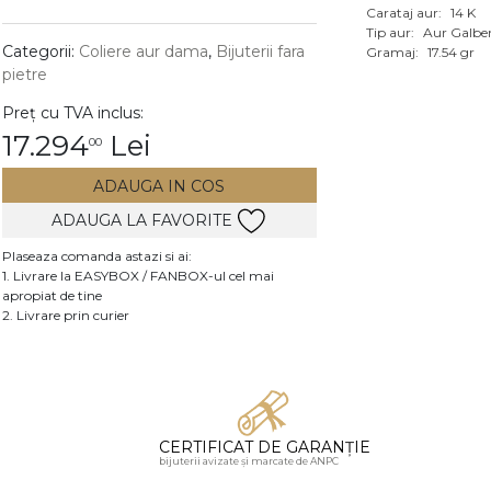
Carataj aur:
14 K
Vezi toate bijuteriile c
Tip aur:
Aur Galbe
RA
Categorii:
Coliere aur dama
,
Bijuterii fara
Gramaj:
17.54 gr
pietre
pietre
Preț cu TVA inclus:
mante
17.294
Lei
00
ADAUGA IN COS
ADAUGA LA FAVORITE
Plaseaza comanda astazi si ai:
1. Livrare la EASYBOX / FANBOX-ul cel mai
apropiat de tine
2. Livrare prin curier
CERTIFICAT DE GARANȚIE
bijuterii avizate și marcate de ANPC