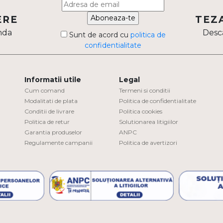
Aboneaza-te
ERE
TEZ
nda
Desca
Sunt de acord cu
politica de
confidentialitate
Informatii utile
Legal
Cum comand
Termeni si conditii
Modalitati de plata
Politica de confidentialitate
Conditii de livrare
Politica cookies
Politica de retur
Solutionarea litigiilor
Garantia produselor
ANPC
Regulamente campanii
Politica de avertizori