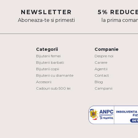
Aur mixt
NEWSLETTER
5% REDUC
Aboneaza-te si primesti
la prima coma
CARATAJ
14K
18K
Categorii
Companie
22K
Bijuterii femei
Despre noi
Bijuterii barbati
Cariere
Bijuterii copii
Agentii
PIATRA
Bijuterii cu diamante
Contact
Accesorii
Blog
Fara pietre
Cadouri sub 500 lei
Campanii
Cu pietre
Diamante