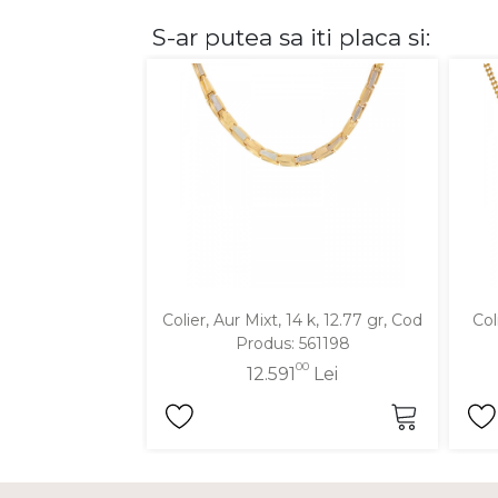
S-ar putea sa iti placa si:
DIAMANTE
Vezi toate
Inele
Cercei
Bratari
Coliere
Lanturi
Pandantive
Accesorii
Colier, Aur Mixt, 14 k, 12.77 gr, Cod
Col
Produs: 561198
TIP METAL
00
12.591
Lei
Aur galben
Aur alb
Aur roz