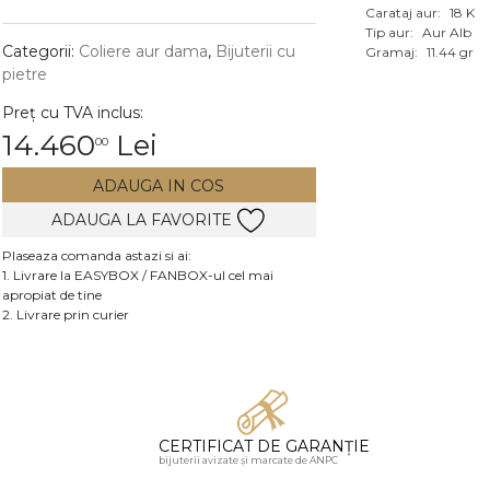
Carataj aur:
18 K
Vezi toate bijuteriile c
Tip aur:
Aur Alb
RA
Categorii:
Coliere aur dama
,
Bijuterii cu
Gramaj:
11.44 gr
pietre
pietre
Preț cu TVA inclus:
mante
14.460
Lei
00
ADAUGA IN COS
ADAUGA LA FAVORITE
Plaseaza comanda astazi si ai:
1. Livrare la EASYBOX / FANBOX-ul cel mai
apropiat de tine
2. Livrare prin curier
CERTIFICAT DE GARANȚIE
bijuterii avizate și marcate de ANPC