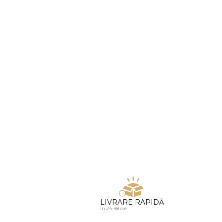
u diamante
LIVRARE RAPIDĂ
in 24-48 ore