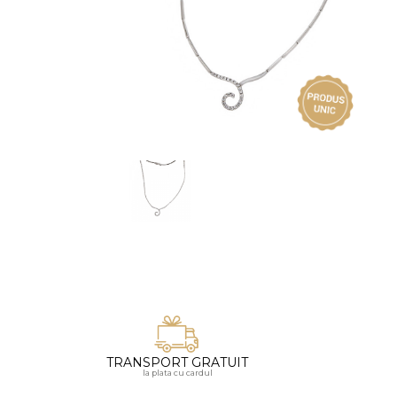
Vezi toate bijuteriile pentru femei
Inele
PIAT
Bratari
Cu 
Coliere
Dia
Lanturi
Pandantive
Accesorii
BIJUTERII COPII
Vezi toate
Inele
Cercei
Bratari
Coliere
TRANSPORT GRATUIT
Lanturi
la plata cu cardul
Pandantive