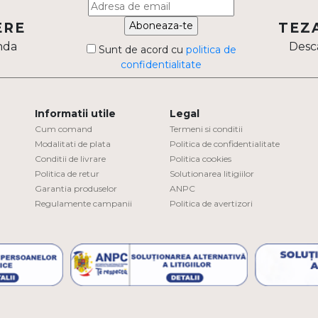
Aboneaza-te
ERE
TEZ
nda
Desca
Sunt de acord cu
politica de
confidentialitate
Informatii utile
Legal
Cum comand
Termeni si conditii
Modalitati de plata
Politica de confidentialitate
Conditii de livrare
Politica cookies
Politica de retur
Solutionarea litigiilor
Garantia produselor
ANPC
Regulamente campanii
Politica de avertizori