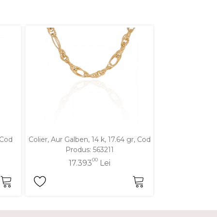
, Cod
Colier, Aur Galben, 14 k, 17.64 gr, Cod
Colier, Aur Alb,
Produs: 563211
Produ
00
17.393
Lei
16.1