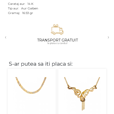
Carataj aur:
14 K
Aur mixt
Tip aur:
Aur Galben
Gramaj:
16.53 gr
CARATAJ
14K
‹
›
18K
TRANSPORT GRATUIT
la plata cu cardul
22K
PIATRA
S-ar putea sa iti placa si:
Fara pietre
Cu pietre
Diamante