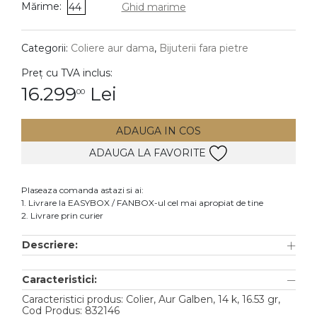
Mărime:
44
Ghid marime
DIAMANTE
Vezi toate
Categorii:
Coliere aur dama
,
Bijuterii fara pietre
Inele
Preț cu TVA inclus:
Cercei
16.299
Lei
00
Bratari
ADAUGA IN COS
Coliere
ADAUGA LA FAVORITE
Lanturi
Pandantive
Plaseaza comanda astazi si ai:
Accesorii
1. Livrare la EASYBOX / FANBOX-ul cel mai apropiat de tine
2. Livrare prin curier
TIP METAL
Descriere:
Aur galben
Caracteristici:
Aur alb
Caracteristici produs: Colier, Aur Galben, 14 k, 16.53 gr,
Aur roz
Cod Produs: 832146