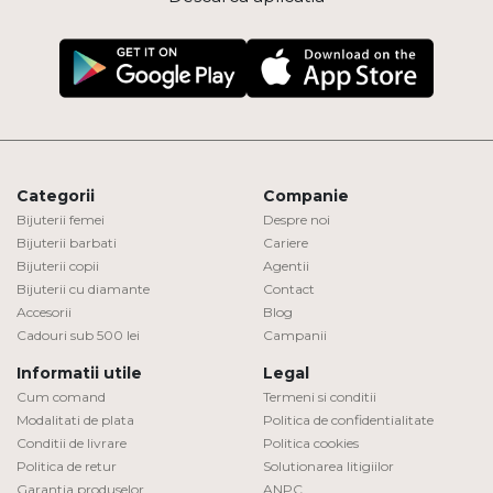
Categorii
Companie
Bijuterii femei
Despre noi
Bijuterii barbati
Cariere
Bijuterii copii
Agentii
Bijuterii cu diamante
Contact
Accesorii
Blog
Cadouri sub 500 lei
Campanii
Informatii utile
Legal
Cum comand
Termeni si conditii
Modalitati de plata
Politica de confidentialitate
Conditii de livrare
Politica cookies
Politica de retur
Solutionarea litigiilor
Garantia produselor
ANPC