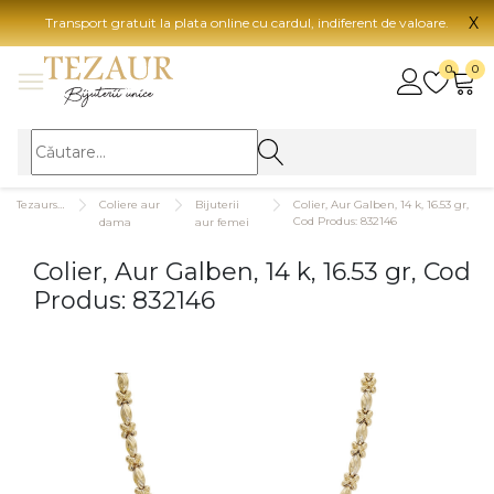
X
Transport gratuit la plata online cu cardul, indiferent de valoare.
BIJUTERII
0
0
Vezi toate bijuteriile
Vezi 
BIJUTERII FEMEI
Vezi toate
TIP 
Tezaurshop.ro
Coliere aur
Bijuterii
Colier, Aur Galben, 14 k, 16.53 gr,
Inele
Aur
Cod Produs: 832146
dama
aur femei
Cercei
Aur
Colier, Aur Galben, 14 k, 16.53 gr, Cod
Bratari
Aur
Produs: 832146
Coliere
Aur
Lanturi
CAR
Pandantive
14K
Accesorii
18K
BIJUTERII BARBATI
Vezi toate
22K