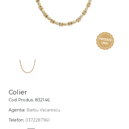
Inele
PIAT
Bratari
Cu 
Coliere
Dia
Lanturi
Pandantive
Accesorii
BIJUTERII COPII
Vezi toate
Inele
Cercei
Colier
Cod Produs:
832146
Bratari
Coliere
Agentia:
Barbu Vacarescu
Lanturi
Telefon:
0372287961
Pandantive