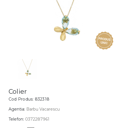
Inele
PIAT
Bratari
Cu 
Coliere
Dia
Lanturi
Pandantive
Accesorii
BIJUTERII COPII
Vezi toate
Inele
Cercei
Colier
Cod Produs:
832318
Bratari
Coliere
Agentia:
Barbu Vacarescu
Lanturi
Telefon:
0372287961
Pandantive