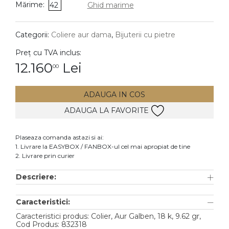
Mărime:
42
Ghid marime
DIAMANTE
Vezi toate
Categorii:
Coliere aur dama
,
Bijuterii cu pietre
Inele
Preț cu TVA inclus:
Cercei
12.160
Lei
00
Bratari
ADAUGA IN COS
Coliere
ADAUGA LA FAVORITE
Lanturi
Pandantive
Plaseaza comanda astazi si ai:
Accesorii
1. Livrare la EASYBOX / FANBOX-ul cel mai apropiat de tine
2. Livrare prin curier
TIP METAL
Descriere:
Aur galben
Caracteristici:
Aur alb
Caracteristici produs: Colier, Aur Galben, 18 k, 9.62 gr,
Aur roz
Cod Produs: 832318