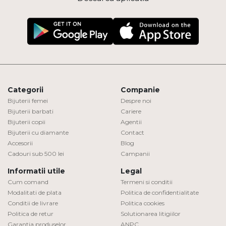
Categorii
Companie
Bijuterii femei
Despre noi
Bijuterii barbati
Cariere
Bijuterii copii
Agentii
Bijuterii cu diamante
Contact
Accesorii
Blog
Cadouri sub 500 lei
Campanii
Informatii utile
Legal
Cum comand
Termeni si conditii
Modalitati de plata
Politica de confidentialitate
Conditii de livrare
Politica cookies
Politica de retur
Solutionarea litigiilor
Garantia produselor
ANPC