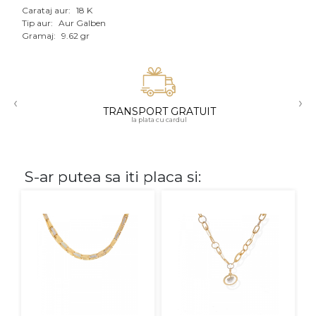
Carataj aur:
18 K
Aur mixt
Tip aur:
Aur Galben
Gramaj:
9.62 gr
CARATAJ
14K
‹
›
18K
TRANSPORT GRATUIT
la plata cu cardul
22K
PIATRA
S-ar putea sa iti placa si:
Fara pietre
Cu pietre
Diamante