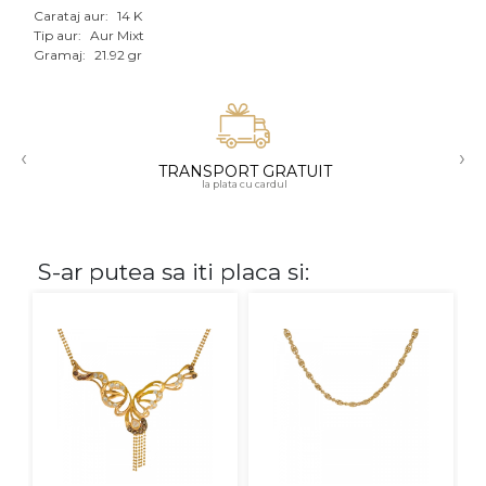
Carataj aur:
14 K
Aur mixt
Tip aur:
Aur Mixt
Gramaj:
21.92 gr
CARATAJ
14K
‹
›
18K
TRANSPORT GRATUIT
la plata cu cardul
22K
PIATRA
S-ar putea sa iti placa si:
Fara pietre
Cu pietre
Diamante