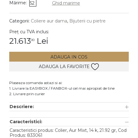
Mărime:
52
Ghid marime
DIAMANTE
Vezi toate
Categorii:
Coliere aur dama
,
Bijuterii cu pietre
Inele
Preț cu TVA inclus:
Cercei
21.613
Lei
00
Bratari
ADAUGA IN COS
Coliere
ADAUGA LA FAVORITE
Lanturi
Pandantive
Plaseaza comanda astazi si ai:
Accesorii
1. Livrare la EASYBOX / FANBOX-ul cel mai apropiat de tine
2. Livrare prin curier
TIP METAL
Descriere:
Aur galben
Caracteristici:
Aur alb
Caracteristici produs: Colier, Aur Mixt, 14 k, 21.92 gr, Cod
Aur roz
Produs: 833061