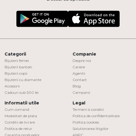
Categorii
Companie
Bijuterii femei
Despre noi
Bijuterii barbati
Cariere
Bijuterii copii
Agentii
Bijuterii cu diamante
Contact
Accesorii
Blog
Cadouri sub 500 lei
Campanii
Informatii utile
Legal
Cum comand
Termeni si conditii
Modalitati de plata
Politica de confidentialitate
Conditii de livrare
Politica cookies
Politica de retur
Solutionarea litigiilor
Garantia produselor
ANPC