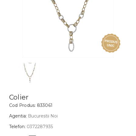
Inele
PIAT
Bratari
Cu 
Coliere
Dia
Lanturi
Pandantive
Accesorii
BIJUTERII COPII
Vezi toate
Inele
Cercei
Colier
Cod Produs:
833061
Bratari
Coliere
Agentia:
Bucurestii Noi
Lanturi
Telefon:
0372287935
Pandantive