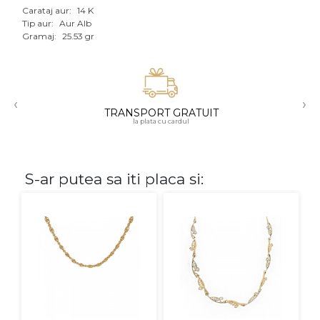
Carataj aur:
14 K
Aur mixt
Tip aur:
Aur Alb
Gramaj:
25.53 gr
CARATAJ
14K
‹
›
18K
TRANSPORT GRATUIT
la plata cu cardul
22K
PIATRA
S-ar putea sa iti placa si:
Fara pietre
Cu pietre
Diamante