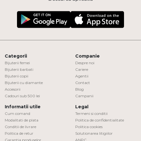
Categorii
Companie
Bijuterii femei
Despre noi
Bijuterii barbati
Cariere
Bijuterii copii
Agentii
Bijuterii cu diamante
Contact
Accesorii
Blog
Cadouri sub 500 lei
Campanii
Informatii utile
Legal
Cum comand
Termeni si conditii
Modalitati de plata
Politica de confidentialitate
Conditii de livrare
Politica cookies
Politica de retur
Solutionarea litigiilor
Garantia produselor
ANPC