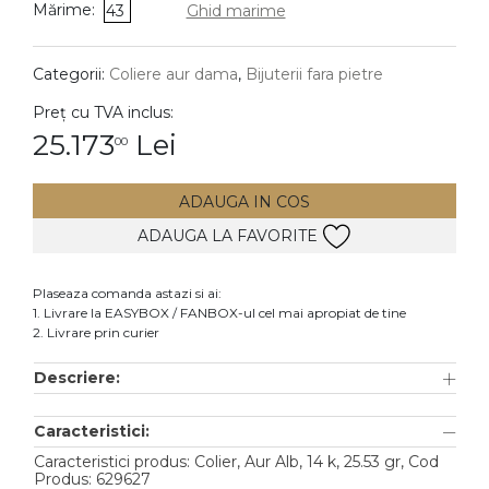
Mărime:
43
Ghid marime
DIAMANTE
Vezi toate
Categorii:
Coliere aur dama
,
Bijuterii fara pietre
Inele
Preț cu TVA inclus:
Cercei
25.173
Lei
00
Bratari
ADAUGA IN COS
Coliere
ADAUGA LA FAVORITE
Lanturi
Pandantive
Plaseaza comanda astazi si ai:
Accesorii
1. Livrare la EASYBOX / FANBOX-ul cel mai apropiat de tine
2. Livrare prin curier
TIP METAL
Descriere:
Aur galben
Caracteristici:
Aur alb
Caracteristici produs: Colier, Aur Alb, 14 k, 25.53 gr, Cod
Aur roz
Produs: 629627