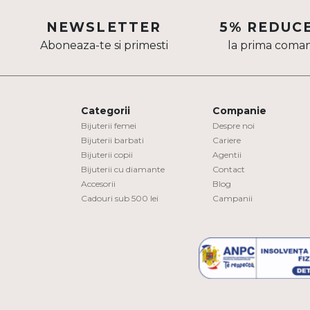
Aur mixt
NEWSLETTER
5% REDUC
Aboneaza-te si primesti
la prima coma
CARATAJ
14K
18K
Categorii
Companie
22K
Bijuterii femei
Despre noi
Bijuterii barbati
Cariere
Bijuterii copii
Agentii
PIATRA
Bijuterii cu diamante
Contact
Accesorii
Blog
Fara pietre
Cadouri sub 500 lei
Campanii
Cu pietre
Diamante