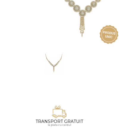
Vezi toate bijuteriile pentru femei
Inele
PIAT
Bratari
Cu 
Coliere
Dia
Lanturi
Pandantive
Accesorii
BIJUTERII COPII
Vezi toate
Inele
Cercei
Bratari
Coliere
TRANSPORT GRATUIT
Lanturi
la plata cu cardul
Pandantive