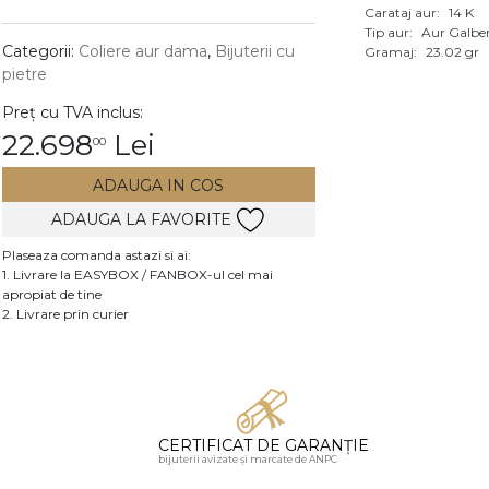
Carataj aur:
14 K
Vezi toate bijuteriile c
Tip aur:
Aur Galbe
RA
Categorii:
Coliere aur dama
,
Bijuterii cu
Gramaj:
23.02 gr
pietre
pietre
Preț cu TVA inclus:
mante
22.698
Lei
00
ADAUGA IN COS
ADAUGA LA FAVORITE
Plaseaza comanda astazi si ai:
1. Livrare la EASYBOX / FANBOX-ul cel mai
apropiat de tine
2. Livrare prin curier
CERTIFICAT DE GARANȚIE
bijuterii avizate și marcate de ANPC