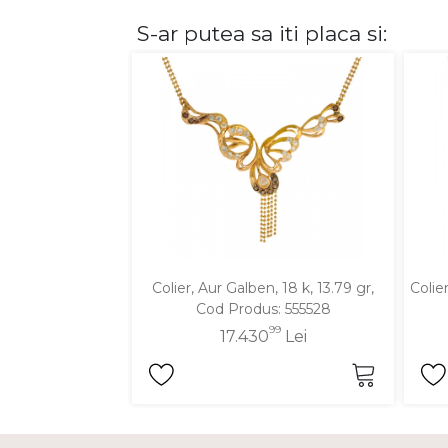
S-ar putea sa iti placa si:
DIAMANTE
Vezi toate
Inele
Cercei
Bratari
Coliere
Lanturi
Pandantive
Accesorii
Colier, Aur Galben, 18 k, 13.79 gr,
Colie
Cod Produs: 555528
TIP METAL
99
17.430
Lei
Aur galben
Aur alb
Aur roz