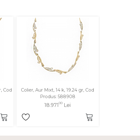
r, Cod
Colier, Aur Mixt, 14 k, 19.24 gr, Cod
Colier, Aur Alb,
Produs: 588908
Produ
00
18.971
Lei
16.1