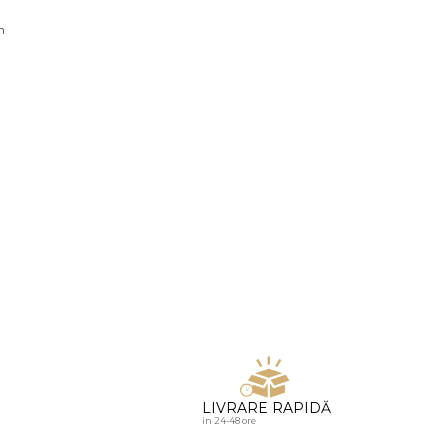
u diamante
n
LIVRARE RAPIDĂ
in 24-48 ore