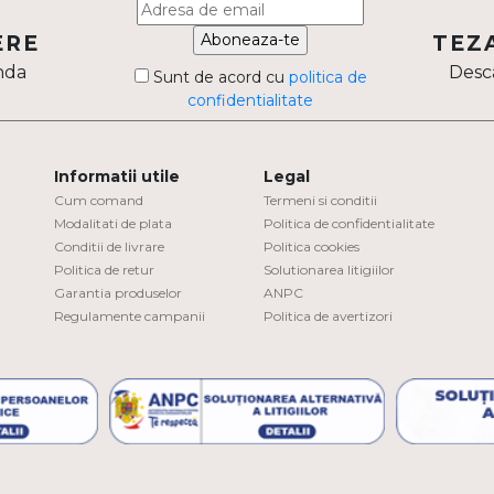
Aboneaza-te
ERE
TEZ
nda
Desca
Sunt de acord cu
politica de
confidentialitate
Informatii utile
Legal
Cum comand
Termeni si conditii
Modalitati de plata
Politica de confidentialitate
Conditii de livrare
Politica cookies
Politica de retur
Solutionarea litigiilor
Garantia produselor
ANPC
Regulamente campanii
Politica de avertizori