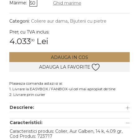
Mărime:
50
Ghid marime
DIAMANTE
Vezi toate
Categorii:
Coliere aur dama
,
Bijuterii cu pietre
Inele
Preț cu TVA inclus:
Cercei
4.033
Lei
00
Bratari
ADAUGA IN COS
Coliere
ADAUGA LA FAVORITE
Lanturi
Pandantive
Plaseaza comanda astazi si ai:
Accesorii
1. Livrare la EASYBOX / FANBOX-ul cel mai apropiat de tine
2. Livrare prin curier
TIP METAL
Descriere:
Aur galben
Caracteristici:
Aur alb
Caracteristici produs: Colier, Aur Galben, 14 k, 4.09 gr,
Aur roz
Cod Produs: 723717