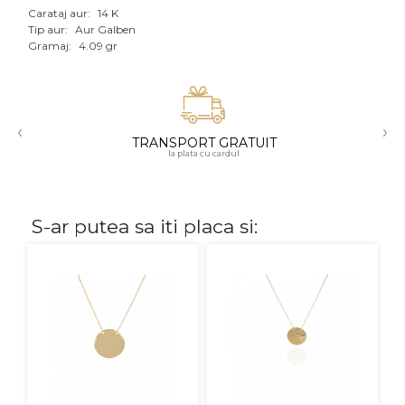
Carataj aur:
14 K
Aur mixt
Tip aur:
Aur Galben
Gramaj:
4.09 gr
CARATAJ
14K
‹
›
18K
TRANSPORT GRATUIT
la plata cu cardul
22K
PIATRA
S-ar putea sa iti placa si:
Fara pietre
Cu pietre
Diamante