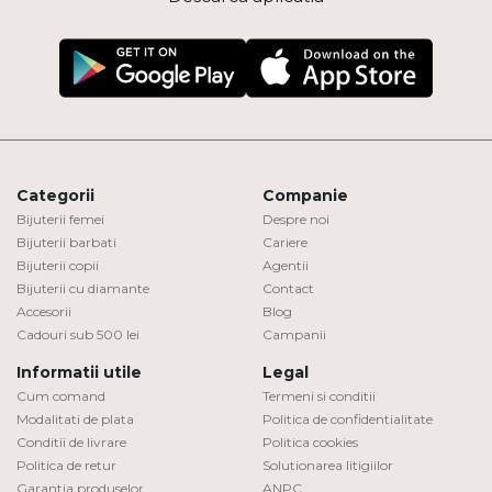
Categorii
Companie
Bijuterii femei
Despre noi
Bijuterii barbati
Cariere
Bijuterii copii
Agentii
Bijuterii cu diamante
Contact
Accesorii
Blog
Cadouri sub 500 lei
Campanii
Informatii utile
Legal
Cum comand
Termeni si conditii
Modalitati de plata
Politica de confidentialitate
Conditii de livrare
Politica cookies
Politica de retur
Solutionarea litigiilor
Garantia produselor
ANPC