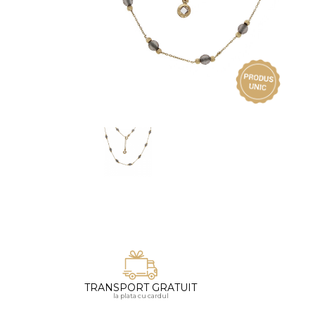
Vezi toate bijuteriile pentru femei
Inele
PIAT
Bratari
Cu 
Coliere
Dia
Lanturi
Pandantive
Accesorii
BIJUTERII COPII
Vezi toate
Inele
Cercei
Bratari
Coliere
TRANSPORT GRATUIT
Lanturi
la plata cu cardul
Pandantive