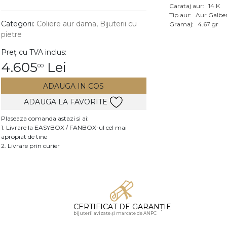
Carataj aur:
14 K
Vezi toate bijuteriile c
Tip aur:
Aur Galbe
RA
Categorii:
Coliere aur dama
,
Bijuterii cu
Gramaj:
4.67 gr
pietre
pietre
Preț cu TVA inclus:
mante
4.605
Lei
00
ADAUGA IN COS
ADAUGA LA FAVORITE
Plaseaza comanda astazi si ai:
1. Livrare la EASYBOX / FANBOX-ul cel mai
apropiat de tine
2. Livrare prin curier
CERTIFICAT DE GARANȚIE
bijuterii avizate și marcate de ANPC