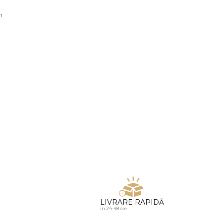
u diamante
n
LIVRARE RAPIDĂ
in 24-48 ore