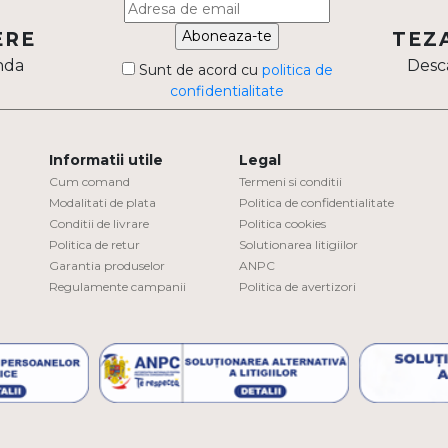
Aboneaza-te
ERE
TEZ
nda
Desca
Sunt de acord cu
politica de
confidentialitate
Informatii utile
Legal
Cum comand
Termeni si conditii
Modalitati de plata
Politica de confidentialitate
Conditii de livrare
Politica cookies
Politica de retur
Solutionarea litigiilor
Garantia produselor
ANPC
Regulamente campanii
Politica de avertizori