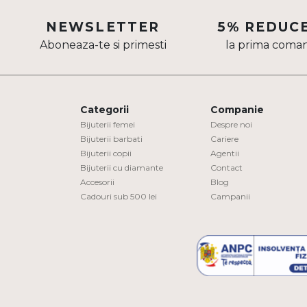
Aur mixt
NEWSLETTER
5% REDUC
Aboneaza-te si primesti
la prima coma
CARATAJ
14K
18K
Categorii
Companie
22K
Bijuterii femei
Despre noi
Bijuterii barbati
Cariere
Bijuterii copii
Agentii
PIATRA
Bijuterii cu diamante
Contact
Accesorii
Blog
Fara pietre
Cadouri sub 500 lei
Campanii
Cu pietre
Diamante