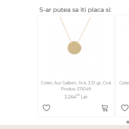
S-ar putea sa iti placa si:
DIAMANTE
Vezi toate
Inele
Cercei
Bratari
Coliere
Lanturi
Pandantive
Accesorii
Colier, Aur Galben, 14 k, 3.31 gr, Cod
Colie
Produs: 576149
TIP METAL
00
3.264
Lei
Aur galben
Aur alb
Aur roz