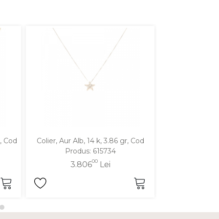
r, Cod
Colier, Aur Alb, 14 k, 3.86 gr, Cod
Colier, Aur Galbe
Produs: 615734
Produ
00
3.806
Lei
5.5