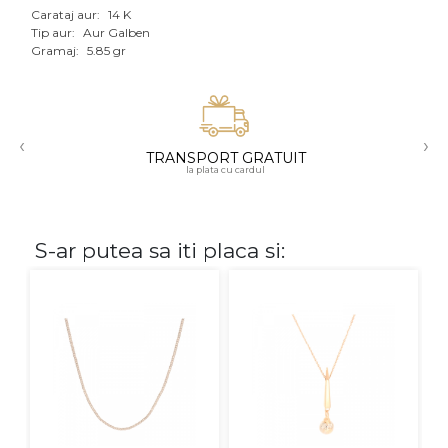
Carataj aur:
14 K
Aur mixt
Tip aur:
Aur Galben
Gramaj:
5.85 gr
CARATAJ
14K
‹
›
18K
TRANSPORT GRATUIT
la plata cu cardul
22K
PIATRA
S-ar putea sa iti placa si:
Fara pietre
Cu pietre
Diamante