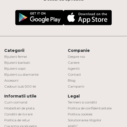
Categorii
Companie
Bijuterii femei
Despre noi
Bijuterii barbati
Cariere
Bijuterii copii
Agentii
Bijuterii cu diamante
Contact
Accesorii
Blog
Cadouri sub 500 lei
Campanii
Informatii utile
Legal
Cum comand
Termeni si conditii
Modalitati de plata
Politica de confidentialitate
Conditii de livrare
Politica cookies
Politica de retur
Solutionarea litigiilor
Garantia produselor
ANPC