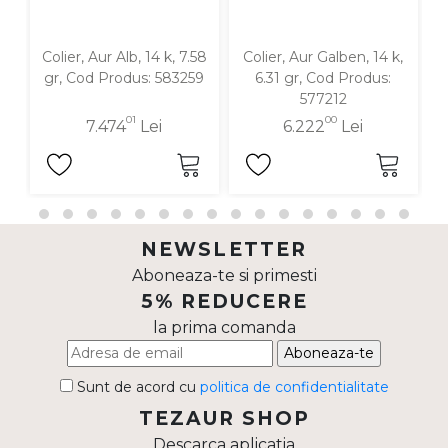
Colier, Aur Alb, 14 k, 7.58
Colier, Aur Galben, 14 k,
gr, Cod Produs: 583259
6.31 gr, Cod Produs:
577212
01
00
7.474
Lei
6.222
Lei
NEWSLETTER
Aboneaza-te si primesti
5% REDUCERE
la prima comanda
Aboneaza-te
Sunt de acord cu
politica de confidentialitate
TEZAUR SHOP
Descarca aplicatia