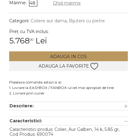
Mărime:
48
Ghid marime
DIAMANTE
Vezi toate
Categorii:
Coliere aur dama
,
Bijuterii cu pietre
Inele
Preț cu TVA inclus:
Cercei
5.768
Lei
00
Bratari
ADAUGA IN COS
Coliere
ADAUGA LA FAVORITE
Lanturi
Pandantive
Plaseaza comanda astazi si ai:
Accesorii
1. Livrare la EASYBOX / FANBOX-ul cel mai apropiat de tine
2. Livrare prin curier
TIP METAL
Descriere:
Aur galben
Caracteristici:
Aur alb
Caracteristici produs: Colier, Aur Galben, 14 k, 5.85 gr,
Aur roz
Cod Produs: 690074