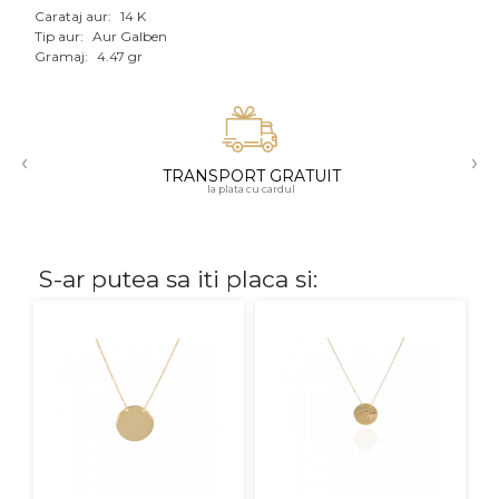
Carataj aur:
14 K
Aur mixt
Tip aur:
Aur Galben
Gramaj:
4.47 gr
CARATAJ
14K
‹
›
18K
TRANSPORT GRATUIT
la plata cu cardul
22K
PIATRA
S-ar putea sa iti placa si:
Fara pietre
Cu pietre
Diamante