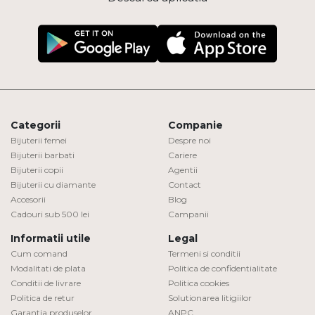
Categorii
Companie
Bijuterii femei
Despre noi
Bijuterii barbati
Cariere
Bijuterii copii
Agentii
Bijuterii cu diamante
Contact
Accesorii
Blog
Cadouri sub 500 lei
Campanii
Informatii utile
Legal
Cum comand
Termeni si conditii
Modalitati de plata
Politica de confidentialitate
Conditii de livrare
Politica cookies
Politica de retur
Solutionarea litigiilor
Garantia produselor
ANPC