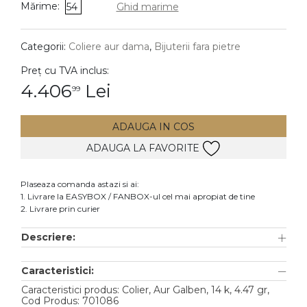
Mărime:
54
Ghid marime
DIAMANTE
Vezi toate
Categorii:
Coliere aur dama
,
Bijuterii fara pietre
Inele
Preț cu TVA inclus:
Cercei
4.406
Lei
99
Bratari
ADAUGA IN COS
Coliere
ADAUGA LA FAVORITE
Lanturi
Pandantive
Plaseaza comanda astazi si ai:
Accesorii
1. Livrare la EASYBOX / FANBOX-ul cel mai apropiat de tine
2. Livrare prin curier
TIP METAL
Descriere:
Aur galben
Caracteristici:
Aur alb
Caracteristici produs: Colier, Aur Galben, 14 k, 4.47 gr,
Aur roz
Cod Produs: 701086