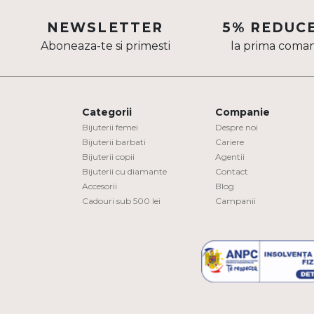
Aur mixt
NEWSLETTER
5% REDUC
Aboneaza-te si primesti
la prima coma
CARATAJ
14K
18K
Categorii
Companie
22K
Bijuterii femei
Despre noi
Bijuterii barbati
Cariere
Bijuterii copii
Agentii
PIATRA
Bijuterii cu diamante
Contact
Accesorii
Blog
Fara pietre
Cadouri sub 500 lei
Campanii
Cu pietre
Diamante