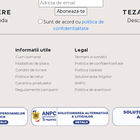
Aboneaza-te
ERE
TEZ
nda
Desca
Sunt de acord cu
politica de
confidentialitate
Informatii utile
Legal
Cum comand
Termeni si conditii
Modalitati de plata
Politica de confidentialitate
Conditii de livrare
Politica cookies
Politica de retur
Solutionarea litigiilor
Garantia produselor
ANPC
Regulamente campanii
Politica de avertizori