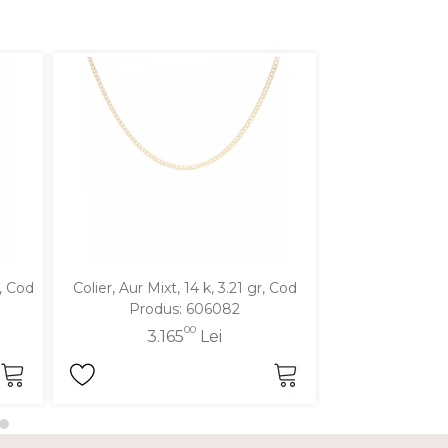
r, Cod
Colier, Aur Mixt, 14 k, 3.21 gr, Cod
Colier, Aur Galbe
Produs: 606082
Produ
00
3.165
Lei
3.2