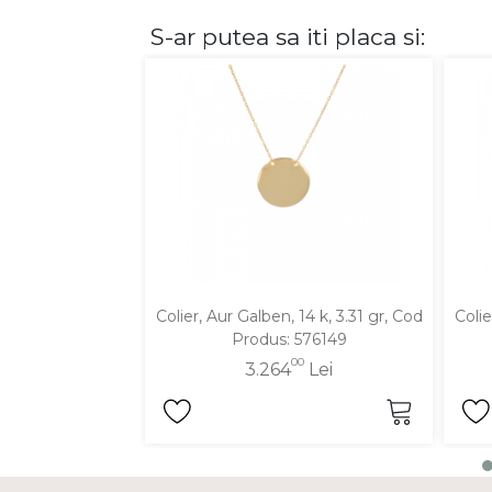
S-ar putea sa iti placa si:
DIAMANTE
Vezi toate
Inele
Cercei
Bratari
Coliere
Lanturi
Pandantive
Accesorii
Colier, Aur Galben, 14 k, 3.31 gr, Cod
Colie
Produs: 576149
TIP METAL
00
3.264
Lei
Aur galben
Aur alb
Aur roz