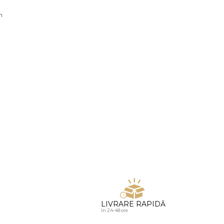
u diamante
n
LIVRARE RAPIDĂ
in 24-48 ore