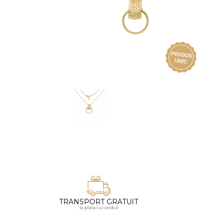
Vezi toate bijuteriile pentru femei
Inele
PIAT
Bratari
Cu 
Coliere
Dia
Lanturi
Pandantive
Accesorii
BIJUTERII COPII
Vezi toate
Inele
Cercei
Bratari
Coliere
TRANSPORT GRATUIT
Lanturi
la plata cu cardul
Pandantive