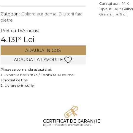
Carataj aur:
14 K
Vezi toate bijuteriile c
Tip aur:
Aur Galbe
RA
Categorii:
Coliere aur dama
,
Bijuterii fara
Gramaj:
4.19 gr
pietre
pietre
Preț cu TVA inclus:
mante
4.131
Lei
00
ADAUGA IN COS
ADAUGA LA FAVORITE
Plaseaza comanda astazi si ai:
1. Livrare la EASYBOX / FANBOX-ul cel mai
apropiat de tine
2. Livrare prin curier
CERTIFICAT DE GARANȚIE
bijuterii avizate și marcate de ANPC