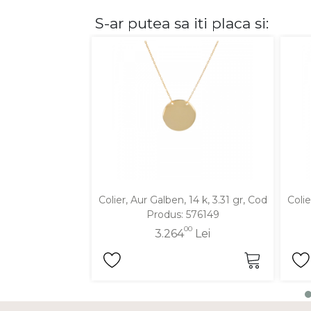
S-ar putea sa iti placa si:
DIAMANTE
Vezi toate
Inele
Cercei
Bratari
Coliere
Lanturi
Pandantive
Accesorii
Colier, Aur Galben, 14 k, 3.31 gr, Cod
Colie
Produs: 576149
TIP METAL
00
3.264
Lei
Aur galben
Aur alb
Aur roz