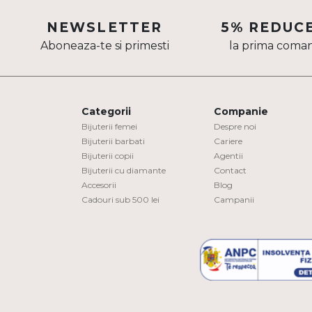
Aur mixt
NEWSLETTER
5% REDUC
Aboneaza-te si primesti
la prima coma
CARATAJ
14K
18K
Categorii
Companie
22K
Bijuterii femei
Despre noi
Bijuterii barbati
Cariere
Bijuterii copii
Agentii
PIATRA
Bijuterii cu diamante
Contact
Accesorii
Blog
Fara pietre
Cadouri sub 500 lei
Campanii
Cu pietre
Diamante