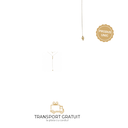
Vezi toate bijuteriile pentru femei
Inele
PIAT
Bratari
Cu 
Coliere
Dia
Lanturi
Pandantive
Accesorii
BIJUTERII COPII
Vezi toate
Inele
Cercei
Bratari
Coliere
TRANSPORT GRATUIT
Lanturi
la plata cu cardul
Pandantive