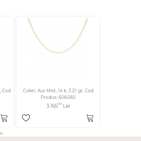
r, Cod
Colier, Aur Mixt, 14 k, 3.21 gr, Cod
Colier, Aur Galbe
Produs: 606082
Produ
00
3.165
Lei
3.2