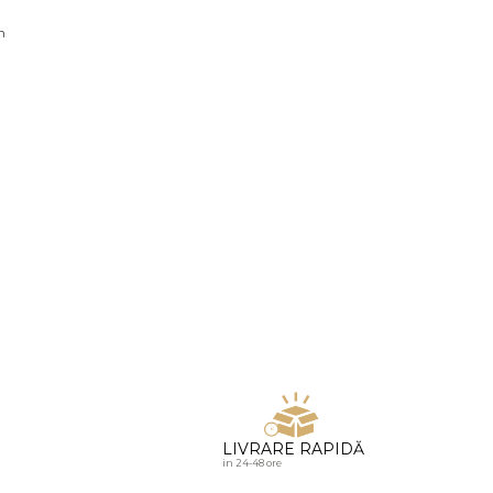
u diamante
n
LIVRARE RAPIDĂ
in 24-48 ore