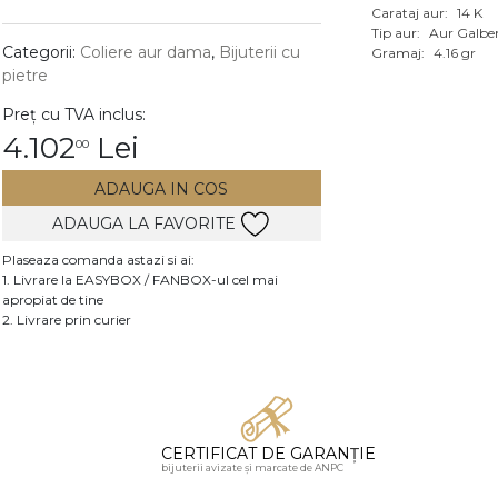
Carataj aur:
14 K
Vezi toate bijuteriile c
Tip aur:
Aur Galbe
RA
Categorii:
Coliere aur dama
,
Bijuterii cu
Gramaj:
4.16 gr
pietre
pietre
Preț cu TVA inclus:
mante
4.102
Lei
00
ADAUGA IN COS
ADAUGA LA FAVORITE
Plaseaza comanda astazi si ai:
1. Livrare la EASYBOX / FANBOX-ul cel mai
apropiat de tine
2. Livrare prin curier
CERTIFICAT DE GARANȚIE
bijuterii avizate și marcate de ANPC