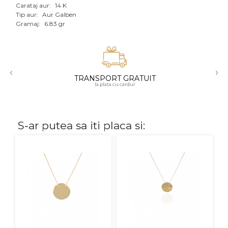
Carataj aur:
14 K
Aur mixt
Tip aur:
Aur Galben
Gramaj:
6.83 gr
CARATAJ
14K
‹
›
18K
TRANSPORT GRATUIT
la plata cu cardul
22K
PIATRA
S-ar putea sa iti placa si:
Fara pietre
Cu pietre
Diamante