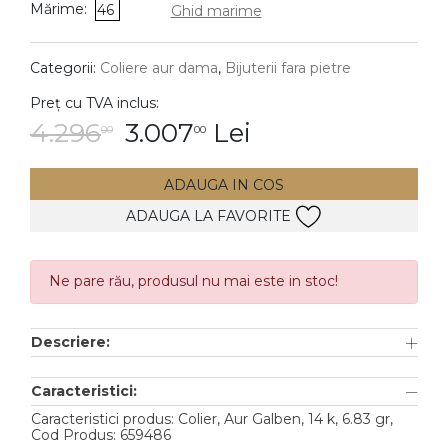
Mărime:
46
Ghid marime
DIAMANTE
Vezi toate
Categorii:
Coliere aur dama
,
Bijuterii fara pietre
Inele
Preț cu TVA inclus:
Cercei
4.296
3.007
Lei
00
00
Bratari
ADAUGA IN COS
Coliere
ADAUGA LA FAVORITE
Lanturi
Pandantive
Accesorii
Ne pare rău, produsul nu mai este in stoc!
TIP METAL
Descriere:
Aur galben
Caracteristici:
Aur alb
Caracteristici produs: Colier, Aur Galben, 14 k, 6.83 gr,
Cod Produs: 659486
Aur roz