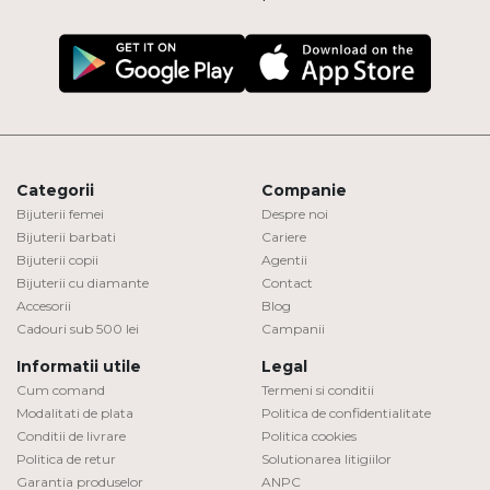
Categorii
Companie
Bijuterii femei
Despre noi
Bijuterii barbati
Cariere
Bijuterii copii
Agentii
Bijuterii cu diamante
Contact
Accesorii
Blog
Cadouri sub 500 lei
Campanii
Informatii utile
Legal
Cum comand
Termeni si conditii
Modalitati de plata
Politica de confidentialitate
Conditii de livrare
Politica cookies
Politica de retur
Solutionarea litigiilor
Garantia produselor
ANPC