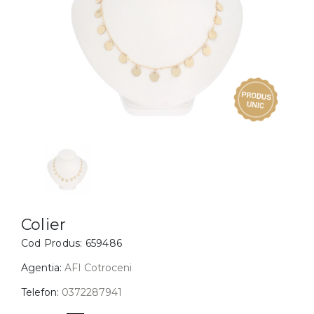
Inele
PIAT
Bratari
Cu 
Coliere
Dia
Lanturi
Pandantive
Accesorii
BIJUTERII COPII
Vezi toate
Inele
Cercei
Colier
Cod Produs:
659486
Bratari
Coliere
Agentia:
AFI Cotroceni
Lanturi
Telefon:
0372287941
Pandantive