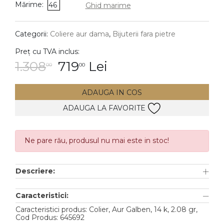
Mărime:
46
Ghid marime
DIAMANTE
Vezi toate
Categorii:
Coliere aur dama
,
Bijuterii fara pietre
Inele
Preț cu TVA inclus:
Cercei
1.308
719
Lei
00
00
Bratari
ADAUGA IN COS
Coliere
ADAUGA LA FAVORITE
Lanturi
Pandantive
Accesorii
Ne pare rău, produsul nu mai este in stoc!
TIP METAL
Descriere:
Aur galben
Caracteristici:
Aur alb
Caracteristici produs: Colier, Aur Galben, 14 k, 2.08 gr,
Cod Produs: 645692
Aur roz