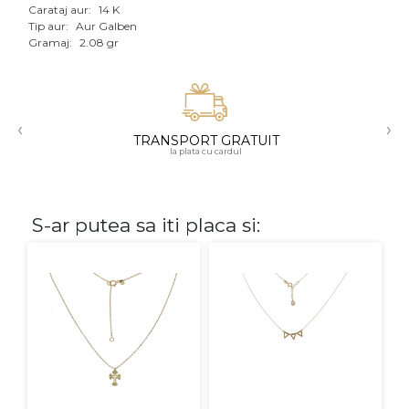
Carataj aur:
14 K
Aur mixt
Tip aur:
Aur Galben
Gramaj:
2.08 gr
CARATAJ
14K
‹
›
18K
TRANSPORT GRATUIT
la plata cu cardul
22K
PIATRA
S-ar putea sa iti placa si:
Fara pietre
Cu pietre
Diamante