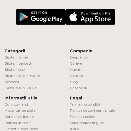
Categorii
Companie
Bijuterii femei
Despre noi
Bijuterii barbati
Cariere
Bijuterii copii
Agentii
Bijuterii cu diamante
Contact
Accesorii
Blog
Cadouri sub 500 lei
Campanii
Informatii utile
Legal
Cum comand
Termeni si conditii
Modalitati de plata
Politica de confidentialitate
Conditii de livrare
Politica cookies
Politica de retur
Solutionarea litigiilor
Garantia produselor
ANPC