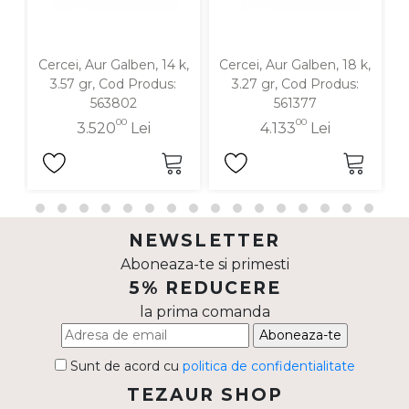
Cercei, Aur Galben, 14 k,
Cercei, Aur Galben, 18 k,
C
3.57 gr, Cod Produs:
3.27 gr, Cod Produs:
563802
561377
00
00
3.520
Lei
4.133
Lei
NEWSLETTER
Aboneaza-te si primesti
5% REDUCERE
la prima comanda
Aboneaza-te
Sunt de acord cu
politica de confidentialitate
TEZAUR SHOP