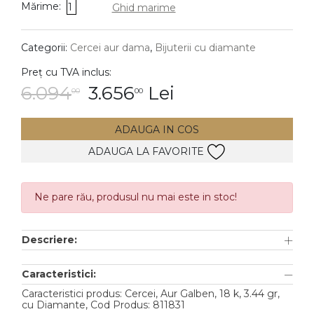
Mărime:
1
Ghid marime
DIAMANTE
Vezi toate
Categorii:
Cercei aur dama
,
Bijuterii cu diamante
Inele
Preț cu TVA inclus:
Cercei
6.094
3.656
Lei
00
00
Bratari
ADAUGA IN COS
Coliere
ADAUGA LA FAVORITE
Lanturi
Pandantive
Accesorii
Ne pare rău, produsul nu mai este in stoc!
TIP METAL
Descriere:
Aur galben
Caracteristici:
Aur alb
Caracteristici produs: Cercei, Aur Galben, 18 k, 3.44 gr,
cu Diamante, Cod Produs: 811831
Aur roz