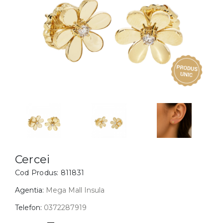
Inele
PIAT
Bratari
Cu 
Coliere
Dia
Lanturi
Pandantive
Accesorii
BIJUTERII COPII
Vezi toate
Inele
Cercei
Cercei
Cod Produs:
811831
Bratari
Coliere
Agentia:
Mega Mall Insula
Lanturi
Telefon:
0372287919
Pandantive