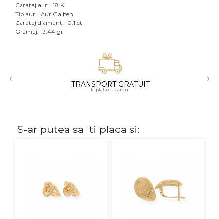
Carataj aur:
18 K
Aur mixt
Tip aur:
Aur Galben
Carataj diamant:
0.1 ct
Gramaj:
3.44 gr
CARATAJ
14K
18K
‹
›
TRANSPORT GRATUIT
22K
la plata cu cardul
PIATRA
S-ar putea sa iti placa si:
Fara pietre
Cu pietre
Diamante