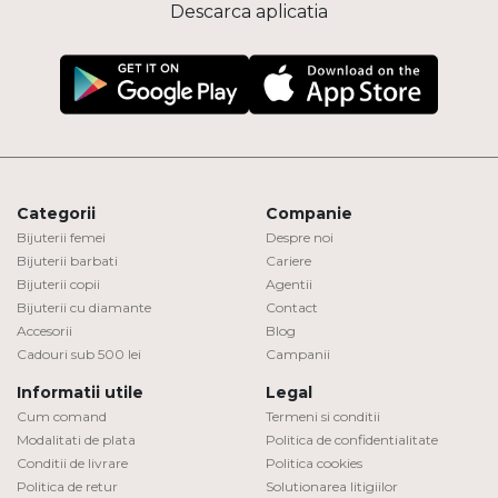
Descarca aplicatia
Categorii
Companie
Bijuterii femei
Despre noi
Bijuterii barbati
Cariere
Bijuterii copii
Agentii
Bijuterii cu diamante
Contact
Accesorii
Blog
Cadouri sub 500 lei
Campanii
Informatii utile
Legal
Cum comand
Termeni si conditii
Modalitati de plata
Politica de confidentialitate
Conditii de livrare
Politica cookies
Politica de retur
Solutionarea litigiilor