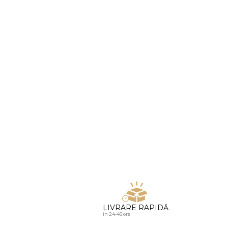
u diamante
LIVRARE RAPIDĂ
in 24-48 ore