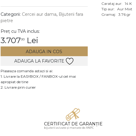
Carataj aur:
14 K
Vezi toate bijuteriile c
Tip aur:
Aur Mixt
RA
Categorii:
Cercei aur dama
,
Bijuterii fara
Gramaj:
3.76 gr
pietre
pietre
Preț cu TVA inclus:
mante
3.707
Lei
00
ADAUGA IN COS
ADAUGA LA FAVORITE
Plaseaza comanda astazi si ai:
1. Livrare la EASYBOX / FANBOX-ul cel mai
apropiat de tine
2. Livrare prin curier
CERTIFICAT DE GARANȚIE
bijuterii avizate și marcate de ANPC