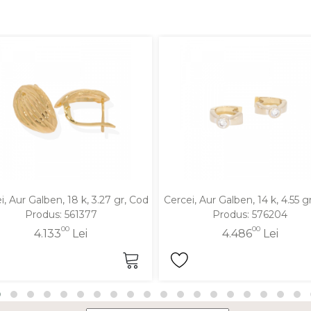
i, Aur Galben, 18 k, 3.27 gr, Cod
Cercei, Aur Galben, 14 k, 4.55 g
Produs: 561377
Produs: 576204
00
00
4.133
Lei
4.486
Lei