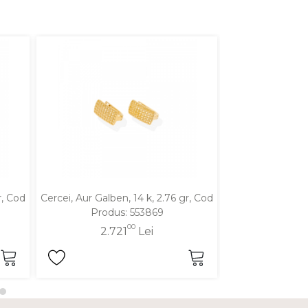
r, Cod
Cercei, Aur Galben, 14 k, 2.76 gr, Cod
Cercei, Aur Galbe
Produs: 553869
Produ
00
2.721
Lei
2.6