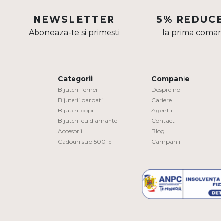
Aur mixt
NEWSLETTER
5% REDUC
Aboneaza-te si primesti
la prima coma
CARATAJ
14K
18K
Categorii
Companie
22K
Bijuterii femei
Despre noi
Bijuterii barbati
Cariere
Bijuterii copii
Agentii
PIATRA
Bijuterii cu diamante
Contact
Accesorii
Blog
Fara pietre
Cadouri sub 500 lei
Campanii
Cu pietre
Diamante