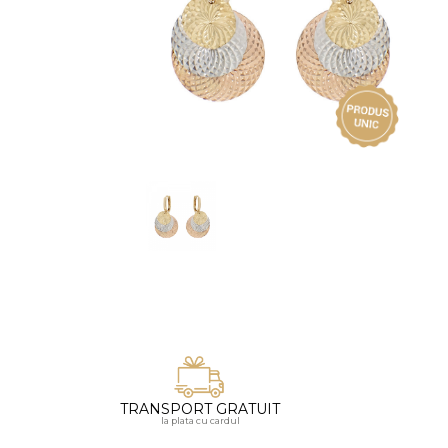
Vezi toate bijuteriile pentru femei
Inele
PIAT
Bratari
Cu 
Coliere
Dia
Lanturi
Pandantive
Accesorii
BIJUTERII COPII
Vezi toate
Inele
Cercei
Bratari
Coliere
TRANSPORT GRATUIT
Lanturi
la plata cu cardul
Pandantive