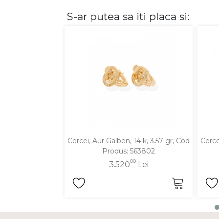
S-ar putea sa iti placa si:
DIAMANTE
Vezi toate
Inele
Cercei
Bratari
Coliere
Lanturi
Pandantive
Accesorii
Cercei, Aur Galben, 14 k, 3.57 gr, Cod
Cerce
Produs: 563802
TIP METAL
00
3.520
Lei
Aur galben
Aur alb
Aur roz