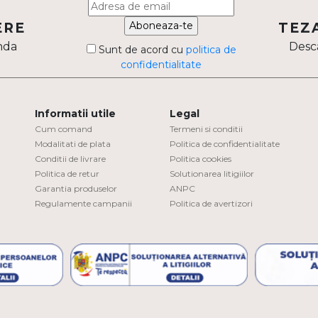
Aboneaza-te
ERE
TEZ
nda
Desca
Sunt de acord cu
politica de
confidentialitate
Informatii utile
Legal
Cum comand
Termeni si conditii
Modalitati de plata
Politica de confidentialitate
Conditii de livrare
Politica cookies
Politica de retur
Solutionarea litigiilor
Garantia produselor
ANPC
Regulamente campanii
Politica de avertizori